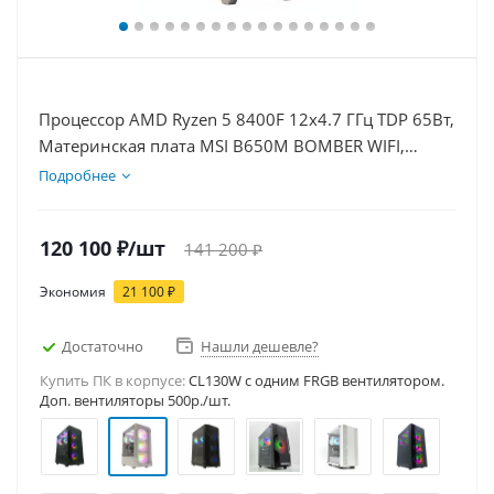
Процессор AMD Ryzen 5 8400F 12x4.7 ГГц TDP 65Вт,
Материнская плата MSI B650M BOMBER WIFI,
Видеокарта RTX 5050 8Гб, Память DDR5 32Gb,
Подробнее
Диски SSD 1000Гб + HDD 2Тб, БП 600Вт
120 100
₽
/шт
141 200
₽
Экономия
21 100
₽
Достаточно
Нашли дешевле?
Купить ПК в корпусе:
CL130W c одним FRGB вентилятором.
Доп. вентиляторы 500р./шт.