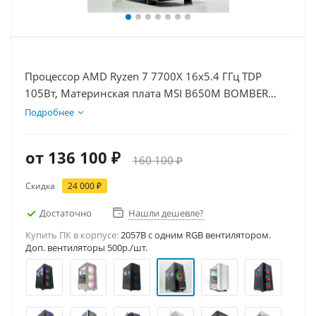
Процессор AMD Ryzen 7 7700X 16x5.4 ГГц TDP
105Вт, Материнская плата MSI B650M BOMBER
WIFI, Видеокарта RTX 5050 8Гб, Память
Подробнее
DDR5 32Gb, Диски SSD 1000Гб + HDD 2Тб, БП
600Вт
от
136 100 ₽
160 100 ₽
Скидка
24 000 ₽
Достаточно
Нашли дешевле?
Купить ПК в корпусе:
2057B c одним RGB вентилятором.
Доп. вентиляторы 500р./шт.