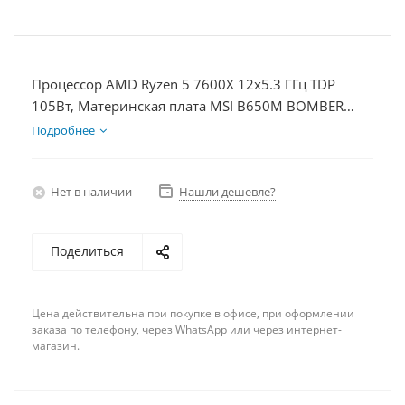
Процессор AMD Ryzen 5 7600X 12x5.3 ГГц TDP
105Вт, Материнская плата MSI B650M BOMBER
WIFI, Видеокарта RTX 5080 16Гб, Память
Подробнее
DDR5 32Gb, Диски SSD 500Гб + HDD 1Тб, БП 850Вт
Нет в наличии
Нашли дешевле?
Поделиться
Цена действительна при покупке в офисе, при оформлении
заказа по телефону, через WhatsApp или через интернет-
магазин.