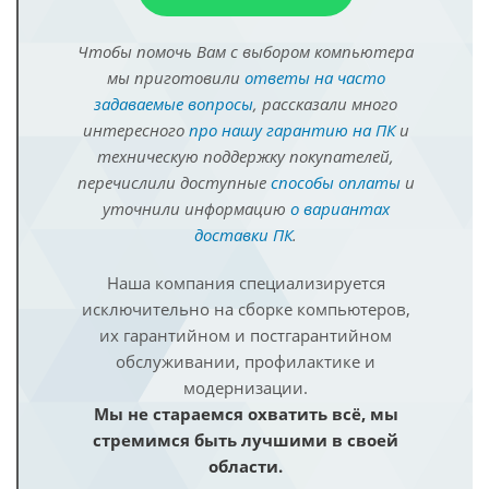
Чтобы помочь Вам с выбором компьютера
мы приготовили
ответы на часто
задаваемые вопросы
, рассказали много
интересного
про нашу гарантию на ПК
и
техническую поддержку покупателей,
перечислили доступные
способы оплаты
и
уточнили информацию
о вариантах
доставки ПК
.
Наша компания специализируется
исключительно на сборке компьютеров,
их гарантийном и постгарантийном
обслуживании, профилактике и
модернизации.
Мы не стараемся охватить всё, мы
стремимся быть лучшими в своей
области.