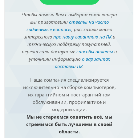
Чтобы помочь Вам с выбором компьютера
мы приготовили
ответы на часто
задаваемые вопросы
, рассказали много
интересного
про нашу гарантию на ПК
и
техническую поддержку покупателей,
перечислили доступные
способы оплаты
и
уточнили информацию
о вариантах
доставки ПК
.
Наша компания специализируется
исключительно на сборке компьютеров,
их гарантийном и постгарантийном
обслуживании, профилактике и
модернизации.
Мы не стараемся охватить всё, мы
стремимся быть лучшими в своей
области.