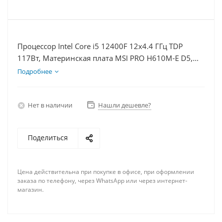
Процессор Intel Core i5 12400F 12x4.4 ГГц TDP
117Вт, Материнская плата MSI PRO H610M-E D5,
Видеокарта RTX 5050 8Гб, Память DDR5 64Gb,
Подробнее
Диски SSD 500Гб + HDD 2Тб, БП 600Вт
Нет в наличии
Нашли дешевле?
Поделиться
Цена действительна при покупке в офисе, при оформлении
заказа по телефону, через WhatsApp или через интернет-
магазин.