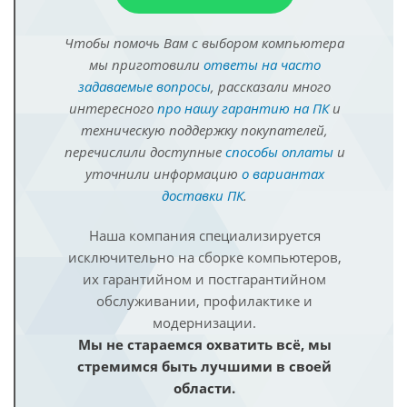
Чтобы помочь Вам с выбором компьютера
мы приготовили
ответы на часто
задаваемые вопросы
, рассказали много
интересного
про нашу гарантию на ПК
и
техническую поддержку покупателей,
перечислили доступные
способы оплаты
и
уточнили информацию
о вариантах
доставки ПК
.
Наша компания специализируется
исключительно на сборке компьютеров,
их гарантийном и постгарантийном
обслуживании, профилактике и
модернизации.
Мы не стараемся охватить всё, мы
стремимся быть лучшими в своей
области.