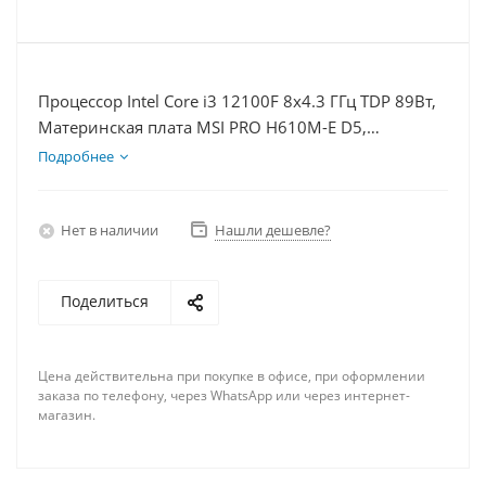
Процессор Intel Core i3 12100F 8x4.3 ГГц TDP 89Вт,
Материнская плата MSI PRO H610M-E D5,
Видеокарта RTX 5050 8Гб, Память DDR5 32Gb,
Подробнее
Диски SSD 500Гб + HDD 1Тб, БП 600Вт
Нет в наличии
Нашли дешевле?
Поделиться
Цена действительна при покупке в офисе, при оформлении
заказа по телефону, через WhatsApp или через интернет-
магазин.