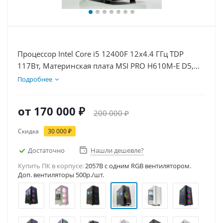
Процессор Intel Core i5 12400F 12x4.4 ГГц TDP
117Вт, Материнская плата MSI PRO H610M-E D5,
Видеокарта RTX 5050 8Гб, Память DDR5 64Gb,
Подробнее
Диски SSD 1000Гб + HDD 2Тб, БП 600Вт
от
170 000 ₽
200 000 ₽
Скидка
30 000 ₽
Достаточно
Нашли дешевле?
Купить ПК в корпусе:
2057B c одним RGB вентилятором.
Доп. вентиляторы 500р./шт.