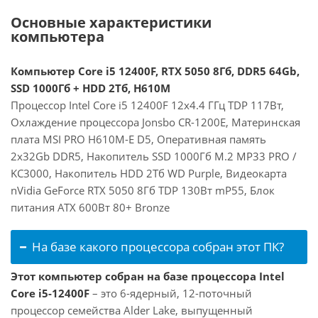
Основные характеристики
компьютера
Компьютер Core i5 12400F, RTX 5050 8Гб, DDR5 64Gb,
SSD 1000Гб + HDD 2Тб, H610M
Процессор Intel Core i5 12400F 12x4.4 ГГц TDP 117Вт,
Охлаждение процессора Jonsbo CR-1200E, Материнская
плата MSI PRO H610M-E D5, Оперативная память
2x32Gb DDR5, Накопитель SSD 1000Гб M.2 MP33 PRO /
KC3000, Накопитель HDD 2Тб WD Purple, Видеокарта
nVidia GeForce RTX 5050 8Гб TDP 130Вт mP55, Блок
питания ATX 600Вт 80+ Bronze
На базе какого процессора собран этот ПК?
Этот компьютер собран на базе процессора Intel
Core i5-12400F
– это 6-ядерный, 12-поточный
процессор семейства Alder Lake, выпущенный