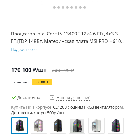
Процессор Intel Core i5 13400F 12x4.6 ГГц 4x3.3
ГГцTDP 148Вт, Материнская плата MSI PRO H610M-
E D5, Видеокарта RTX 5050 8Гб, Память
Подробнее
DDR5 64Gb, Диски SSD 1000Гб + HDD 1Тб, БП
600Вт
170 100
₽
/шт
200 100
₽
Экономия
30 000
₽
Достаточно
Нашли дешевле?
Купить ПК в корпусе:
CL120B c одним FRGB вентилятором.
Доп. вентиляторы 500р./шт.