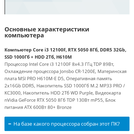
Основные характеристики
компьютера
Компьютер Core i3 12100F, RTX 5050 8Гб, DDR5 32Gb,
SSD 1000Гб + HDD 2Тб, H610M
Процессор Intel Core i3 12100F 8x4.3 ГГц TDP 89Вт,
Охлаждение процессора Jonsbo CR-1200E, Материнская
плата MSI PRO H610M-E D5, Оперативная память
2x16Gb DDR5, Накопитель SSD 1000Гб M.2 MP33 PRO /
KC3000, Накопитель HDD 2Тб WD Purple, Видеокарта
nVidia GeForce RTX 5050 8Гб TDP 130Вт mP55, Блок
питания ATX 600Вт 80+ Bronze
На базе какого процессора собран этот ПК?