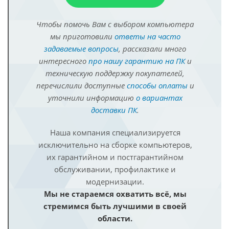
Чтобы помочь Вам с выбором компьютера
мы приготовили
ответы на часто
задаваемые вопросы
, рассказали много
интересного
про нашу гарантию на ПК
и
техническую поддержку покупателей,
перечислили доступные
способы оплаты
и
уточнили информацию
о вариантах
доставки ПК
.
Наша компания специализируется
исключительно на сборке компьютеров,
их гарантийном и постгарантийном
обслуживании, профилактике и
модернизации.
Мы не стараемся охватить всё, мы
стремимся быть лучшими в своей
области.