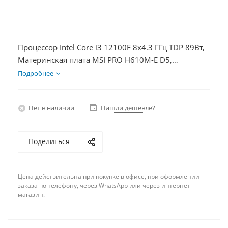
Процессор Intel Core i3 12100F 8x4.3 ГГц TDP 89Вт,
Материнская плата MSI PRO H610M-E D5,
Видеокарта RTX 5050 8Гб, Память DDR5 32Gb,
Подробнее
Диски SSD 1000Гб + HDD 2Тб, БП 600Вт
Нет в наличии
Нашли дешевле?
Поделиться
Цена действительна при покупке в офисе, при оформлении
заказа по телефону, через WhatsApp или через интернет-
магазин.