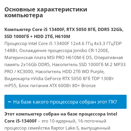
Основные характеристики
компьютера
Компьютер Core i5 13400F, RTX 5050 8Гб, DDR5 32Gb,
SSD 1000Гб + HDD 2Тб, H610M
Процессор Intel Core i5 13400F 12x4.6 ГГц 4x3.3 ГГцTDP
148Вт, Охлаждение процессора Jonsbo CR-1200E,
Материнская плата MSI PRO H610M-E D5, Оперативная
память 2x16Gb DDR5, Накопитель SSD 1000Гб M.2 MP33
PRO / KC3000, Накопитель HDD 2Тб WD Purple,
Видеокарта nVidia GeForce RTX 5050 8Гб TDP 130Вт
mP55, Блок питания ATX 600Вт 80+ Bronze
На базе какого процессора собран этот ПК?
Этот компьютер собран на базе процессора Intel
Core i5-13400F
– это 10-ядерный, 16-поточный
процессор семейства Raptor Lake-S, выпущенный