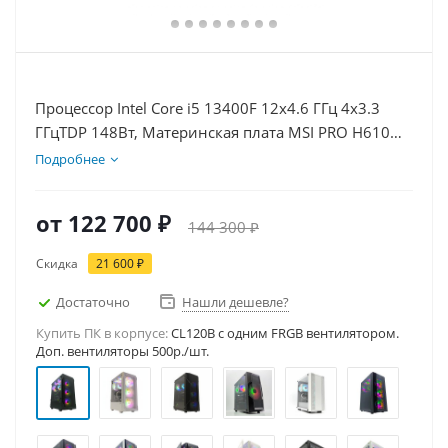
Процессор Intel Core i5 13400F 12x4.6 ГГц 4x3.3
ГГцTDP 148Вт, Материнская плата MSI PRO H610M-
E D5, Видеокарта RTX 5050 8Гб, Память
Подробнее
DDR5 32Gb, Диски SSD 1000Гб + HDD 2Тб, БП
600Вт
от
122 700 ₽
144 300 ₽
Скидка
21 600 ₽
Достаточно
Нашли дешевле?
Купить ПК в корпусе:
CL120B c одним FRGB вентилятором.
Доп. вентиляторы 500р./шт.