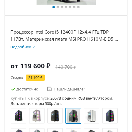
Процессор Intel Core i5 12400F 12x4.4 ГГц TDP
117Вт, Материнская плата MSI PRO H610M-E D5,
Видеокарта RTX 5050 8Гб, Память DDR5 32Gb,
Подробнее
Диски SSD 1000Гб + HDD 1Тб, БП 600Вт
от
119 600 ₽
140 700 ₽
Скидка
21 100 ₽
Достаточно
Нашли дешевле?
Купить ПК в корпусе:
2057B c одним RGB вентилятором.
Доп. вентиляторы 500р./шт.