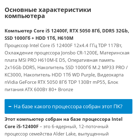
Основные характеристики
компьютера
Компьютер Core i5 12400F, RTX 5050 8Гб, DDR5 32Gb,
SSD 1000Гб + HDD 1Тб, H610M
Процессор Intel Core i5 12400F 12x4.4 ГГц TDP 117Вт,
Охлаждение процессора Jonsbo CR-1200E, Материнская
плата MSI PRO H610M-E D5, Оперативная память
2x16Gb DDR5, Накопитель SSD 1000Гб M.2 MP33 PRO /
KC3000, Накопитель HDD 1Тб WD Purple, Видеокарта
nVidia GeForce RTX 5050 8Гб TDP 130Вт mP55, Блок
питания ATX 600Вт 80+ Bronze
На базе какого процессора собран этот ПК?
Этот компьютер собран на базе процессора Intel
Core i5-12400F
– это 6-ядерный, 12-поточный
процессор семейства Alder Lake, выпущенный