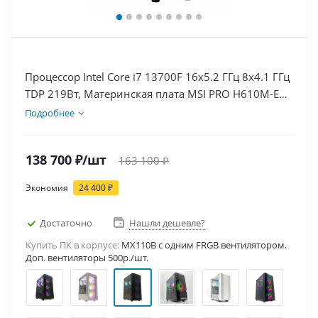
Процессор Intel Core i7 13700F 16x5.2 ГГц 8x4.1 ГГц
TDP 219Вт, Материнская плата MSI PRO H610M-E
D5, Видеокарта RTX 5050 8Гб, Память DDR5 32Gb,
Подробнее
Диски SSD 1000Гб + HDD 1Тб, БП 600Вт
138 700
₽
/шт
163 100
₽
Экономия
24 400
₽
Достаточно
Нашли дешевле?
Купить ПК в корпусе:
MX110B c одним FRGB вентилятором.
Доп. вентиляторы 500р./шт.