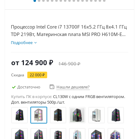
Процессор Intel Core i7 13700F 16x5.2 ГГц 8x4.1 ГГц
TDP 219Вт, Материнская плата MSI PRO H610M-E
D5, Видеокарта RTX 5050 8Гб, Память DDR5 32Gb,
Подробнее
Диски SSD 1000Гб, БП 600Вт
от
124 900 ₽
146 900 ₽
Скидка
22 000 ₽
Достаточно
Нашли дешевле?
Купить ПК в корпусе:
CL130W c одним FRGB вентилятором.
Доп. вентиляторы 500р./шт.