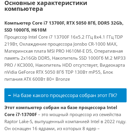
Основные характеристики
компьютера
Компьютер Core i7 13700F, RTX 5050 8Гб, DDR5 32Gb,
SSD 1000Гб, H610M
Процессор Intel Core i7 13700F 16x5.2 ГГц 8x4.1 ГГц TDP
219Вт, Охлаждение процессора Jonsbo CR-1000 MAX,
Материнская плата MSI PRO H610M-E D5, Оперативная
память 2x16Gb DDR5, Накопитель SSD 1000Гб M.2 MP33
PRO / KC3000, Накопитель HDD отсутствует, Видеокарта
nVidia GeForce RTX 5050 8Гб TDP 130Вт mP55, Блок
питания ATX 600Вт 80+ Bronze
На базе какого процессора собран этот ПК?
Этот компьютер собран на базе процессора Intel
Core i7-13700F
– это мощный процессор из семейства
Raptor Lake-S, выпущенный компанией Intel в 2022 году.
Он оснащен 16 ядрами, из которых 8 ядер –