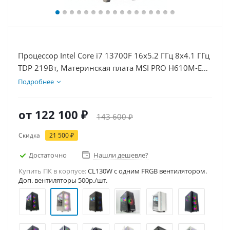
Процессор Intel Core i7 13700F 16x5.2 ГГц 8x4.1 ГГц
TDP 219Вт, Материнская плата MSI PRO H610M-E
D5, Видеокарта RTX 5050 8Гб, Память DDR5 16Gb,
Подробнее
Диски SSD 1000Гб + HDD 1Тб, БП 600Вт
от
122 100 ₽
143 600 ₽
Скидка
21 500 ₽
Достаточно
Нашли дешевле?
Купить ПК в корпусе:
CL130W c одним FRGB вентилятором.
Доп. вентиляторы 500р./шт.