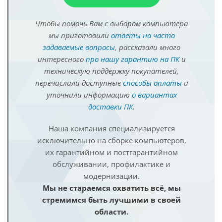
Чтобы помочь Вам с выбором компьютера
мы приготовили
ответы на часто
задаваемые вопросы
, рассказали много
интересного
про нашу гарантию на ПК
и
техническую поддержку покупателей,
перечислили доступные
способы оплаты
и
уточнили информацию
о вариантах
доставки ПК
.
Наша компания специализируется
исключительно на сборке компьютеров,
их гарантийном и постгарантийном
обслуживании, профилактике и
модернизации.
Мы не стараемся охватить всё, мы
стремимся быть лучшими в своей
области.