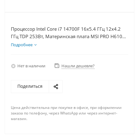
Процессор Intel Core i7 14700F 16x5.4 ГГц 12x4.2
ГГц TDP 253Вт, Материнская плата MSI PRO H610M-
E D5, Видеокарта RTX 5050 8Гб, Память
Подробнее
DDR5 32Gb, Диски SSD 500Гб + HDD 1Тб, БП 600Вт
Нет в наличии
Нашли дешевле?
Поделиться
Цена действительна при покупке в офисе, при оформлении
заказа по телефону, через WhatsApp или через интернет-
магазин.