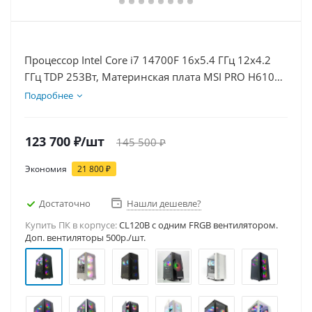
Процессор Intel Core i7 14700F 16x5.4 ГГц 12x4.2
ГГц TDP 253Вт, Материнская плата MSI PRO H610M-
E D5, Видеокарта RTX 5050 8Гб, Память
Подробнее
DDR5 32Gb, Диски SSD 500Гб, БП 600Вт
123 700
₽
/шт
145 500
₽
Экономия
21 800
₽
Достаточно
Нашли дешевле?
Купить ПК в корпусе:
CL120B c одним FRGB вентилятором.
Доп. вентиляторы 500р./шт.