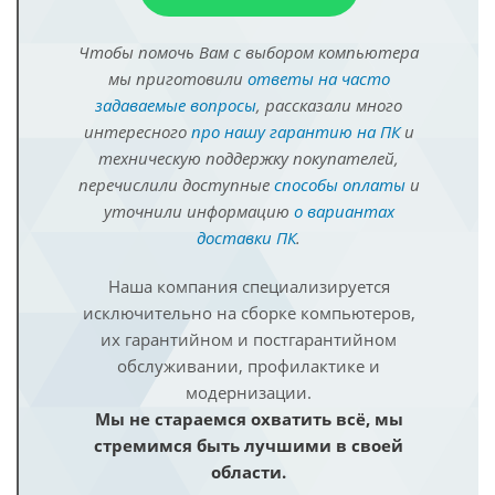
Чтобы помочь Вам с выбором компьютера
мы приготовили
ответы на часто
задаваемые вопросы
, рассказали много
интересного
про нашу гарантию на ПК
и
техническую поддержку покупателей,
перечислили доступные
способы оплаты
и
уточнили информацию
о вариантах
доставки ПК
.
Наша компания специализируется
исключительно на сборке компьютеров,
их гарантийном и постгарантийном
обслуживании, профилактике и
модернизации.
Мы не стараемся охватить всё, мы
стремимся быть лучшими в своей
области.