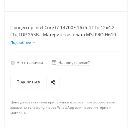
Процессор Intel Core i7 14700F 16x5.4 ГГц 12x4.2
ГГц TDP 253Вт, Материнская плата MSI PRO H610M-
E D5, Видеокарта RTX 5050 8Гб, Память
Подробнее
DDR5 64Gb, Диски SSD 500Гб + HDD 1Тб, БП 600Вт
Нет в наличии
Нашли дешевле?
Поделиться
Цена действительна при покупке в офисе, при оформлении
заказа по телефону, через WhatsApp или через интернет-
магазин.