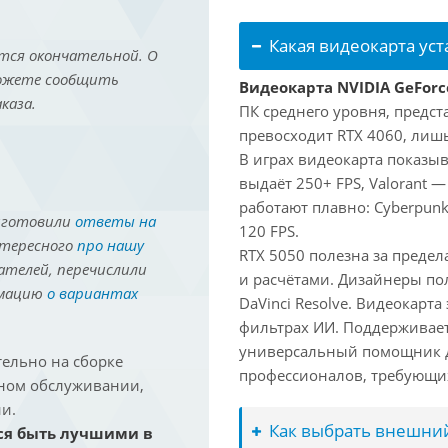
Какая видеокарта ус
тся окончательной. О
можете сообщить
Видеокарта NVIDIA GeForc
каза.
ПК среднего уровня, предст
превосходит RTX 4060, лишь
В играх видеокарта показыв
выдаёт 250+ FPS, Valorant —
работают плавно: Cyberpunk
иготовили
ответы на
120 FPS.
нтересного
про нашу
RTX 5050 полезна за предел
ателей, перечислили
и расчётами. Дизайнеры по
рмацию
о вариантах
DaVinci Resolve. Видеокарта
фильтрах ИИ. Поддерживае
универсальный помощник д
ельно на сборке
профессионалов, требующих
йном обслуживании,
и.
Как выбрать внешний
ся быть лучшими в