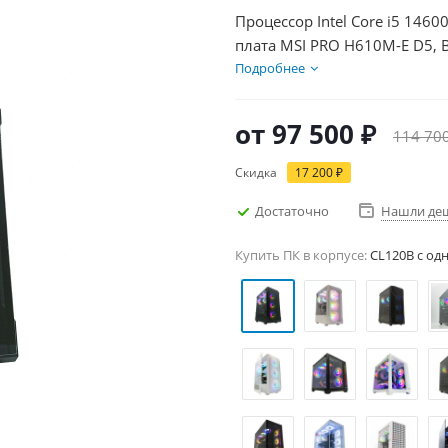
Процессор Intel Core i5 1460
плата MSI PRO H610M-E D5, 
SSD 500Гб, БП 600Вт
Подробнее
от
97 500 ₽
114 70
Скидка
17 200 ₽
Достаточно
Нашли де
Купить ПК в корпусе:
CL120B c од