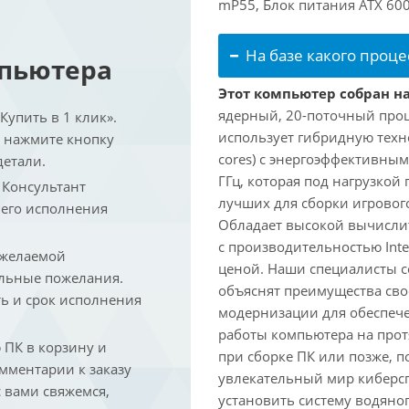
mP55, Блок питания ATX 600
На базе какого проце
мпьютера
Этот компьютер собран на 
ядерный, 20-поточный проце
упить в 1 клик».
использует гибридную техн
и нажмите кнопку
cores) с энергоэффективными
детали.
ГГц, которая под нагрузкой 
. Консультант
лучших для сборки игрового
 его исполнения
Обладает высокой вычислит
с производительностью Inte
 желаемой
ценой. Наши специалисты с
льные пожелания.
объяснят преимущества св
ть и срок исполнения
модернизации для обеспеч
работы компьютера на прот
ПК в корзину и
при сборке ПК или позже, п
омментарии к заказу
увлекательный мир киберс
 вами свяжемся,
установить систему водяно