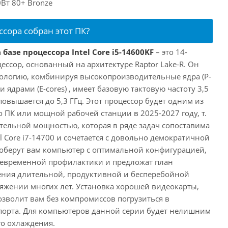
Вт 80+ Bronze
ссора собран этот ПК?
базе процессора Intel Core i5-14600KF
– это 14-
ссор, основанный на архитектуре Raptor Lake-R. Он
ологию, комбинируя высокопроизводительные ядра (P-
 ядрами (E-cores) , имеет базовую тактовую частоту 3,5
повышается до 5,3 ГГц. Этот процессор будет одним из
 ПК или мощной рабочей станции в 2025-2027 году, т.
ельной мощностью, которая в ряде задач сопоставима
l Core i7-14700 и сочетается с довольно демократичной
оберут вам компьютер с оптимальной конфигурацией,
оевременной профилактики и предложат план
ения длительной, продуктивной и бесперебойной
яжении многих лет. Установка хорошей видеокарты,
озволит вам без компромиссов погрузиться в
порта. Для компьютеров данной серии будет нелишним
го охлаждения.