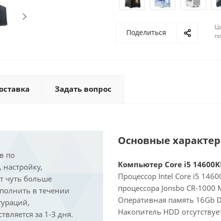
Ц
Поделиться
по
оставка
Задать вопрос
Основные характе
в по
Компьютер Core i5 14600KF
, настройку,
Процессор Intel Core i5 146
ит чуть больше
процессора Jonsbo CR-1000 
ыполнить в течении
Оперативная память 16Gb D
гураций,
Накопитель HDD отсутствует
вляется за 1-3 дня.