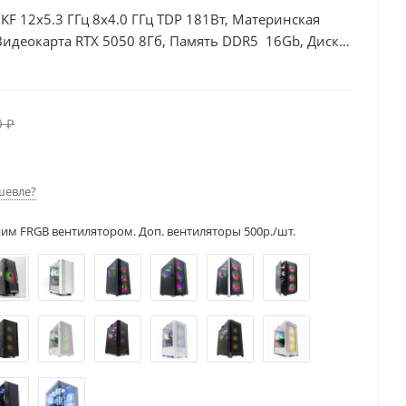
0KF 12x5.3 ГГц 8x4.0 ГГц TDP 181Вт, Материнская
Видеокарта RTX 5050 8Гб, Память DDR5 16Gb, Диски
0 ₽
шевле?
ним FRGB вентилятором. Доп. вентиляторы 500р./шт.