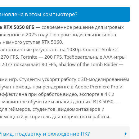
тановлена в этом компьютере?
e RTX 5050 8ГБ
— современное решение для игровых
авленное в 2025 году. По производительности она
 немного уступая RTX 5060.
ает отличные результаты на 1080p: Counter-Strike 2
 270 FPS, Fortnite — 200 FPS. Требовательные AAA-игры
 2077 показывает 80 FPS, Shadow of the Tomb Raider —
ами игр. Студенты ускорят работу с 3D-моделированием
лучат помощь при рендеринге в Adobe Premiere Pro и
 эффективна при обработке видео, экспорте в 4K и
т машинное обучение и анализ данных. RTX 5050 —
ля геймеров, студентов, видеомонтажёров и
 мощный ускоритель для творчества и работы.
 вид, подсветку и охлаждение ПК?