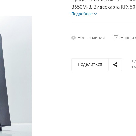
B650M-B, Видеокарта RTX 50
1Тб, БП 600Вт
Подробнее
Нет в наличии
Нашли 
Ц
Поделиться
по