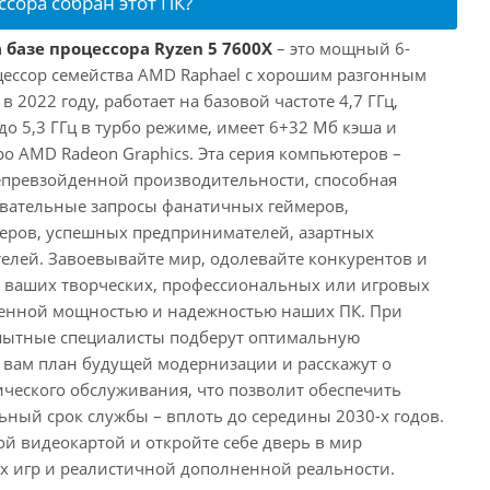
ссора собран этот ПК?
 базе процессора Ryzen 5 7600X
– это мощный 6-
ессор семейства AMD Raphael с хорошим разгонным
2022 году, работает на базовой частоте 4,7 ГГц,
о 5,3 ГГц в турбо режиме, имеет 6+32 Мб кэша и
о AMD Radeon Graphics. Эта серия компьютеров –
превзойденной производительности, способная
овательные запросы фанатичных геймеров,
еров, успешных предпринимателей, азартных
телей. Завоевывайте мир, одолевайте конкурентов и
в ваших творческих, профессиональных или игровых
йденной мощностью и надежностью наших ПК. При
пытные специалисты подберут оптимальную
 вам план будущей модернизации и расскажут о
ического обслуживания, что позволит обеспечить
ный срок службы – вплоть до середины 2030-х годов.
ой видеокартой и откройте себе дверь в мир
 игр и реалистичной дополненной реальности.