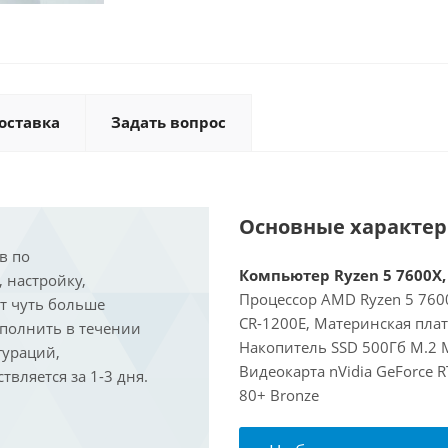
оставка
Задать вопрос
Основные характе
в по
Компьютер Ryzen 5 7600X, 
, настройку,
Процессор AMD Ryzen 5 7600
ит чуть больше
CR-1200E, Материнская пла
ыполнить в течении
Накопитель SSD 500Гб M.2 
гураций,
Видеокарта nVidia GeForce 
вляется за 1-3 дня.
80+ Bronze