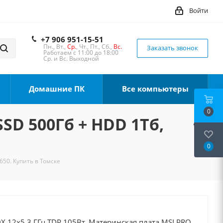
Войти
+7 906 951-15-51
Пн., Вт.,
Ср.
, Чт., Пт., Сб.,
Вс.
Заказать звонок
Работаем с 11:00 до 18:00
Ср. и Вс. Выходной
Домашние ПК
Все компьютеры
0
SSD 500Гб + HDD 1Тб,
0
650. Купить в Томске
X 12x5.3 ГГц TDP 105Вт, Материнская плата MSI PRO