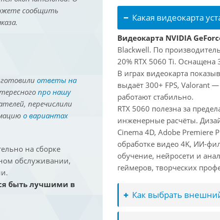
можете сообщить
Какая видеокарта ус
каза.
Видеокарта NVIDIA GeForc
Blackwell. По производител
20% RTX 5060 Ti. Оснащена 
В играх видеокарта показыв
иготовили
ответы на
выдаёт 300+ FPS, Valorant —
нтересного
про нашу
работают стабильно.
ателей, перечислили
RTX 5060 полезна за преде
рмацию
о вариантах
инженерные расчёты. Дизай
Cinema 4D, Adobe Premiere P
обработке видео 4K, ИИ-фи
ельно на сборке
обучение, нейросети и ана
йном обслуживании,
геймеров, творческих проф
и.
ся быть лучшими в
Как выбрать внешний