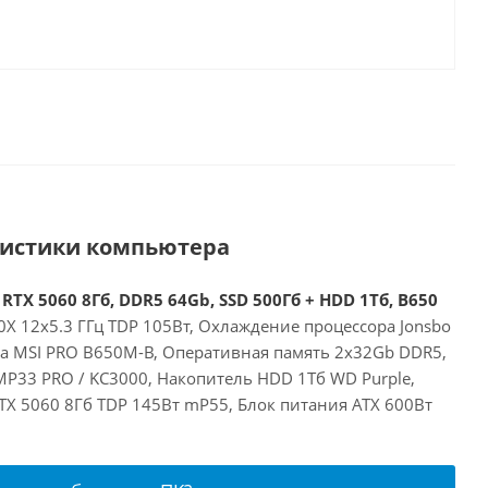
ристики компьютера
RTX 5060 8Гб, DDR5 64Gb, SSD 500Гб + HDD 1Тб, B650
X 12x5.3 ГГц TDP 105Вт, Охлаждение процессора Jonsbo
та MSI PRO B650M-B, Оперативная память 2x32Gb DDR5,
MP33 PRO / KC3000, Накопитель HDD 1Тб WD Purple,
RTX 5060 8Гб TDP 145Вт mP55, Блок питания ATX 600Вт