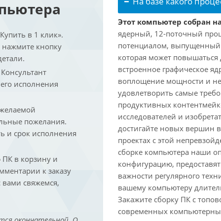
На базе какого проце
мпьютера
Этот компьютер собран на
ядерный, 12-поточный проц
упить в 1 клик».
потенциалом, выпущенный в 
и нажмите кнопку
которая может повышаться д
детали.
встроенное графическое ядр
. Консультант
воплощение мощности и не
 его исполнения
удовлетворить самые треб
продуктивных контентмейк
 желаемой
исследователей и изобрета
льные пожелания.
достигайте новых вершин 
ть и срок исполнения
проектах с этой непревзо
сборке компьютера наши о
ПК в корзину и
конфигурацию, предоставят
омментарии к заказу
важности регулярного техн
 вами свяжемся,
вашему компьютеру длитель
Закажите сборку ПК с топов
современных компьютерных
тся окончательной. О