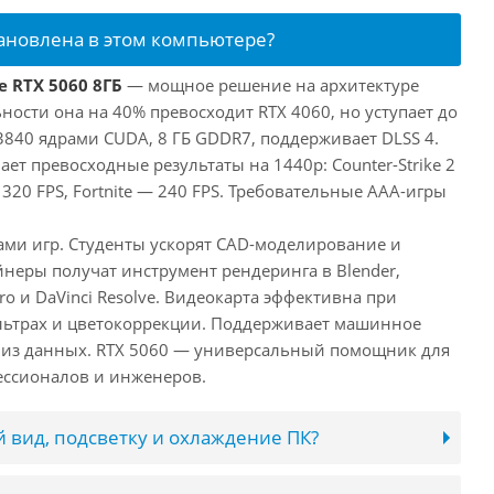
тановлена в этом компьютере?
e RTX 5060 8ГБ
— мощное решение на архитектуре
ьности она на 40% превосходит RTX 4060, но уступает до
3840 ядрами CUDA, 8 ГБ GDDR7, поддерживает DLSS 4.
ает превосходные результаты на 1440p: Counter-Strike 2
 320 FPS, Fortnite — 240 FPS. Требовательные AAA-игры
лами игр. Студенты ускорят CAD-моделирование и
неры получат инструмент рендеринга в Blender,
ro и DaVinci Resolve. Видеокарта эффективна при
льтрах и цветокоррекции. Поддерживает машинное
лиз данных. RTX 5060 — универсальный помощник для
ессионалов и инженеров.
 вид, подсветку и охлаждение ПК?