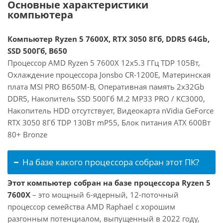
Основные характеристики
компьютера
Компьютер Ryzen 5 7600X, RTX 3050 8Гб, DDR5 64Gb,
SSD 500Гб, B650
Процессор AMD Ryzen 5 7600X 12x5.3 ГГц TDP 105Вт,
Охлаждение процессора Jonsbo CR-1200E, Материнская
плата MSI PRO B650M-B, Оперативная память 2x32Gb
DDR5, Накопитель SSD 500Гб M.2 MP33 PRO / KC3000,
Накопитель HDD отсутствует, Видеокарта nVidia GeForce
RTX 3050 8Гб TDP 130Вт mP55, Блок питания ATX 600Вт
80+ Bronze
На базе какого процессора собран этот ПК?
Этот компьютер собран на базе процессора Ryzen 5
7600X
– это мощный 6-ядерный, 12-поточный
процессор семейства AMD Raphael с хорошим
разгонным потенциалом, выпущенный в 2022 году,