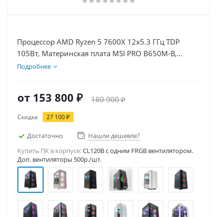
Процессор AMD Ryzen 5 7600X 12x5.3 ГГц TDP
105Вт, Материнская плата MSI PRO B650M-B,
Видеокарта RTX 3050 8Гб, Память DDR5 64Gb,
Подробнее
Диски SSD 500Гб, БП 600Вт
от
153 800 ₽
180 900 ₽
Скидка
27 100 ₽
Достаточно
Нашли дешевле?
Купить ПК в корпусе:
CL120B c одним FRGB вентилятором.
Доп. вентиляторы 500р./шт.