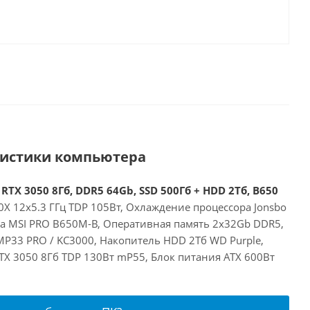
ристики компьютера
RTX 3050 8Гб, DDR5 64Gb, SSD 500Гб + HDD 2Тб, B650
X 12x5.3 ГГц TDP 105Вт, Охлаждение процессора Jonsbo
та MSI PRO B650M-B, Оперативная память 2x32Gb DDR5,
MP33 PRO / KC3000, Накопитель HDD 2Тб WD Purple,
RTX 3050 8Гб TDP 130Вт mP55, Блок питания ATX 600Вт