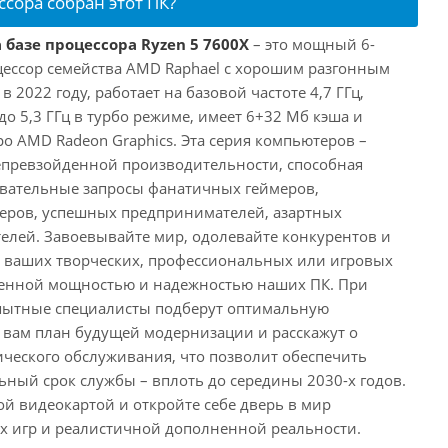
ссора собран этот ПК?
 базе процессора Ryzen 5 7600X
– это мощный 6-
ессор семейства AMD Raphael с хорошим разгонным
2022 году, работает на базовой частоте 4,7 ГГц,
о 5,3 ГГц в турбо режиме, имеет 6+32 Мб кэша и
о AMD Radeon Graphics. Эта серия компьютеров –
превзойденной производительности, способная
овательные запросы фанатичных геймеров,
еров, успешных предпринимателей, азартных
телей. Завоевывайте мир, одолевайте конкурентов и
в ваших творческих, профессиональных или игровых
йденной мощностью и надежностью наших ПК. При
пытные специалисты подберут оптимальную
 вам план будущей модернизации и расскажут о
ического обслуживания, что позволит обеспечить
ный срок службы – вплоть до середины 2030-х годов.
ой видеокартой и откройте себе дверь в мир
 игр и реалистичной дополненной реальности.