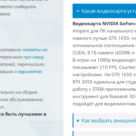
можете сообщить
Какая видеокарта ус
каза.
Видеокарта NVIDIA GeForc
Ampere для ПК начального 
намного лучше GTX 1650, но
оптимальное соотношение 
иготовили
ответы на
CUDA, 8 ГБ памяти GDDR6 и 
нтересного
про нашу
В играх на 1080p видеокарт
ателей, перечислили
показывает 210 FPS, Counter
рмацию
о вариантах
настройками. На GTX 1650 э
RTX 3050 идеальна для студ
работу с STEM-приложениям
ельно на сборке
инструмент для базовой 3D-
йном обслуживании,
подойдёт для видеомонтажа 
и.
ся быть лучшими в
Как выбрать внешний