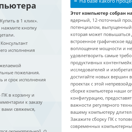
На базе какого проце
мпьютера
Этот компьютер собран на
ядерный, 12-поточный проц
упить в 1 клик».
потенциалом, выпущенный в 
и нажмите кнопку
которая может повышаться д
детали.
встроенное графическое ядр
. Консультант
воплощение мощности и не
 его исполнения
удовлетворить самые треб
продуктивных контентмейк
 желаемой
исследователей и изобрета
льные пожелания.
достигайте новых вершин 
ть и срок исполнения
проектах с этой непревзо
сборке компьютера наши о
ПК в корзину и
конфигурацию, предоставят
омментарии к заказу
важности регулярного техн
 вами свяжемся,
вашему компьютеру длитель
Закажите сборку ПК с топов
современных компьютерных
тся окончательной. О