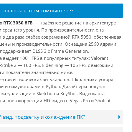
тановлена в этом компьютере?
e RTX 3050 8ГБ
— надёжное решение на архитектуре
и среднего уровня. По производительности она
 в два раза слабее современной RTX 5050, обеспечивая
цены и производительности. Оснащена 2560 ядрами
поддерживает DLSS 3 с Frame Generation.
а выдаёт 100+ FPS в популярных титулах: Valorant
-Strike 2 — 160 FPS, Elden Ring — 105 FPS с высокими
ти показатели значительно ниже.
ентов и творческих энтузиастов. Школьники ускорят
и и симуляторами в Python. Дизайнеры получат
визуализации в Sketchup и KeyShot. Видеокарта
и цветокоррекции HD-видео в Vegas Pro и Shotcut.
 вид, подсветку и охлаждение ПК?