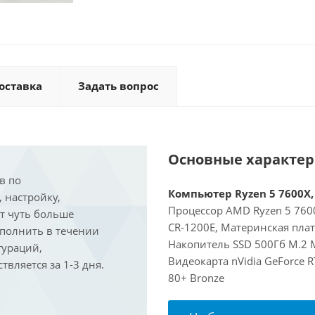
оставка
Задать вопрос
Основные характе
в по
Компьютер Ryzen 5 7600X, 
, настройку,
Процессор AMD Ryzen 5 7600
ит чуть больше
CR-1200E, Материнская пла
ыполнить в течении
Накопитель SSD 500Гб M.2 
гураций,
Видеокарта nVidia GeForce 
вляется за 1-3 дня.
80+ Bronze