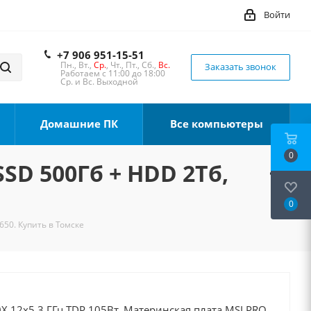
Войти
+7 906 951-15-51
Пн., Вт.,
Ср.
, Чт., Пт., Сб.,
Вс.
Заказать звонок
Работаем с 11:00 до 18:00
Ср. и Вс. Выходной
Домашние ПК
Все компьютеры
0
SSD 500Гб + HDD 2Тб,
0
650. Купить в Томске
X 12x5.3 ГГц TDP 105Вт, Материнская плата MSI PRO