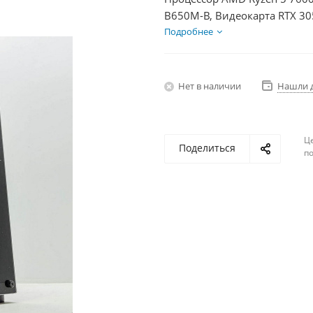
B650M-B, Видеокарта RTX 30
2Тб, БП 600Вт
Подробнее
Нет в наличии
Нашли 
Ц
Поделиться
по