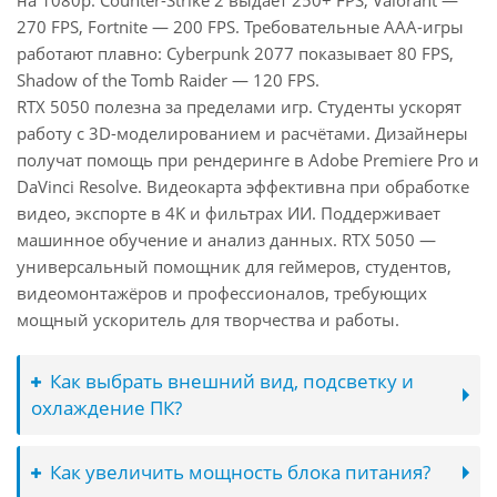
на 1080p: Counter-Strike 2 выдаёт 250+ FPS, Valorant —
270 FPS, Fortnite — 200 FPS. Требовательные AAA-игры
работают плавно: Cyberpunk 2077 показывает 80 FPS,
Shadow of the Tomb Raider — 120 FPS.
RTX 5050 полезна за пределами игр. Студенты ускорят
работу с 3D-моделированием и расчётами. Дизайнеры
получат помощь при рендеринге в Adobe Premiere Pro и
DaVinci Resolve. Видеокарта эффективна при обработке
видео, экспорте в 4K и фильтрах ИИ. Поддерживает
машинное обучение и анализ данных. RTX 5050 —
универсальный помощник для геймеров, студентов,
видеомонтажёров и профессионалов, требующих
мощный ускоритель для творчества и работы.
Как выбрать внешний вид, подсветку и
охлаждение ПК?
Как увеличить мощность блока питания?