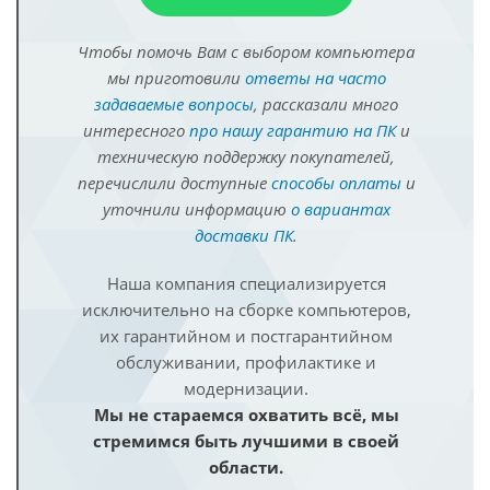
Чтобы помочь Вам с выбором компьютера
мы приготовили
ответы на часто
задаваемые вопросы
, рассказали много
интересного
про нашу гарантию на ПК
и
техническую поддержку покупателей,
перечислили доступные
способы оплаты
и
уточнили информацию
о вариантах
доставки ПК
.
Наша компания специализируется
исключительно на сборке компьютеров,
их гарантийном и постгарантийном
обслуживании, профилактике и
модернизации.
Мы не стараемся охватить всё, мы
стремимся быть лучшими в своей
области.