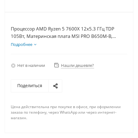
Процессор AMD Ryzen 5 7600X 12x5.3 ГГц TDP
105Вт, Материнская плата MSI PRO B650M-B,
Видеокарта RTX 5050 8Гб, Память DDR5 16Gb,
Подробнее
Диски SSD 500Гб + HDD 2Тб, БП 600Вт
Нет в наличии
Нашли дешевле?
Поделиться
Цена действительна при покупке в офисе, при оформлении
заказа по телефону, через WhatsApp или через интернет-
магазин.