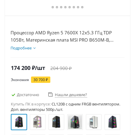
Процессор AMD Ryzen 5 7600X 12x5.3 ГГц TDP
105Вт, Материнская плата MSI PRO B650M-B,
Видеокарта RTX 5050 8Гб, Память DDR5 64Gb,
Подробнее
Диски SSD 1000Гб + HDD 1Тб, БП 600Вт
174 200
₽
/шт
204 900
₽
Экономия
30 700
₽
Достаточно
Нашли дешевле?
Купить ПК в корпусе:
CL120B c одним FRGB вентилятором.
Доп. вентиляторы 500р./шт.