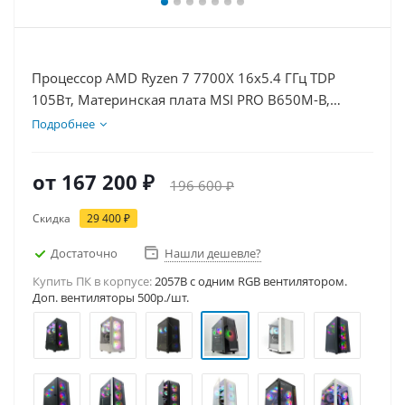
Процессор AMD Ryzen 7 7700X 16x5.4 ГГц TDP
105Вт, Материнская плата MSI PRO B650M-B,
Видеокарта RTX 5050 8Гб, Память DDR5 64Gb,
Подробнее
Диски SSD 1000Гб, БП 600Вт
от
167 200 ₽
196 600 ₽
Скидка
29 400 ₽
Достаточно
Нашли дешевле?
Купить ПК в корпусе:
2057B c одним RGB вентилятором.
Доп. вентиляторы 500р./шт.