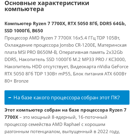
Основные характеристики
компьютера
Компьютер Ryzen 7 7700X, RTX 5050 8Гб, DDR5 64Gb,
SSD 1000Гб, B650
Процессор AMD Ryzen 7 7700X 16x5.4 ГГц TDP 105Вт,
Охлаждение процессора Jonsbo CR-1200E, Материнская
плата MSI PRO B650M-B, Оперативная память 2x32Gb
DDR5, Накопитель SSD 1000Гб M.2 MP33 PRO / KC3000,
Накопитель HDD отсутствует, Видеокарта nVidia GeForce
RTX 5050 8Гб TDP 130Вт mP55, Блок питания ATX 600Вт
80+ Bronze
На базе какого процессора собран этот ПК?
Этот компьютер собран на базе процессора Ryzen 7
7700X
– это мощный 8-ядерный, 16-поточный
процессор семейства AMD Raphael с хорошим
разгонным потенциалом, выпущенный в 2022 году,