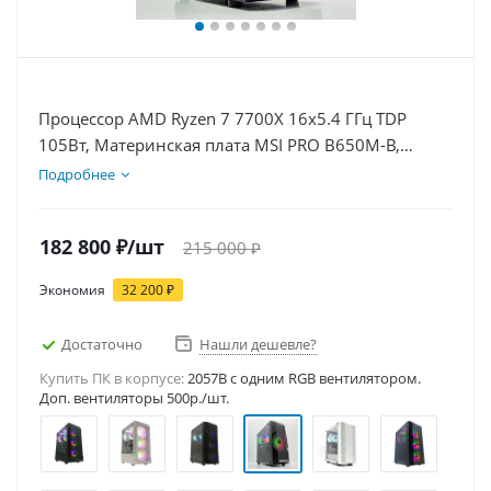
Процессор AMD Ryzen 7 7700X 16x5.4 ГГц TDP
105Вт, Материнская плата MSI PRO B650M-B,
Видеокарта RTX 5050 8Гб, Память DDR5 64Gb,
Подробнее
Диски SSD 1000Гб + HDD 2Тб, БП 600Вт
182 800
₽
/шт
215 000
₽
Экономия
32 200
₽
Достаточно
Нашли дешевле?
Купить ПК в корпусе:
2057B c одним RGB вентилятором.
Доп. вентиляторы 500р./шт.