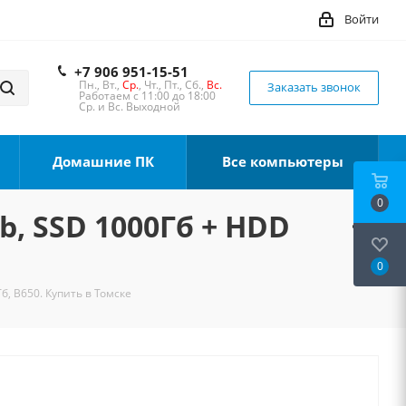
Войти
+7 906 951-15-51
Пн., Вт.,
Ср.
, Чт., Пт., Сб.,
Вс.
Заказать звонок
Работаем с 11:00 до 18:00
Ср. и Вс. Выходной
Домашние ПК
Все компьютеры
0
b, SSD 1000Гб + HDD
0
б, B650. Купить в Томске