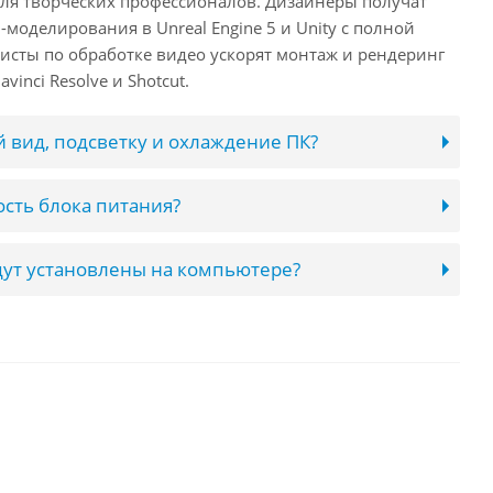
 для творческих профессионалов. Дизайнеры получат
оделирования в Unreal Engine 5 и Unity с полной
исты по обработке видео ускорят монтаж и рендеринг
inci Resolve и Shotcut.
 вид, подсветку и охлаждение ПК?
сть блока питания?
ут установлены на компьютере?