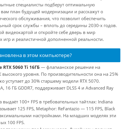
пытные специалисты подберут оптимальную
 вам план будущей модернизации и расскажут о
ического обслуживания, что позволит обеспечить
ный срок службы – вплоть до середины 2030-х годов.
ой видеокартой и откройте себе дверь в мир
 игр и реалистичной дополненной реальности.
тановлена в этом компьютере?
 RTX 5060 Ti 16ГБ
— флагманское решение на
ПК высокого уровня. По производительности она на 25%
ко уступает до 30% старшему модели RTX 5070.
, 16 ГБ GDDR7, поддерживает DLSS 4 и Advanced Ray
а выдаёт 100+ FPS в требовательных тайтлах: Indiana
оказывает 125 FPS, Metaphor: ReFantazio — 115 FPS, Black
максимальными настройками. На младших моделях эти
ых 100 FPS.