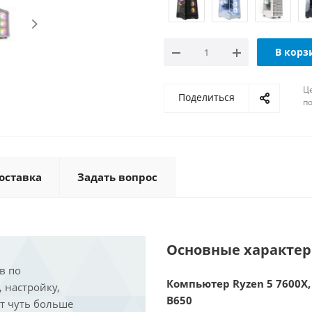
В корз
Ц
Поделиться
по
оставка
Задать вопрос
Основные характе
в по
Компьютер Ryzen 5 7600X, 
, настройку,
B650
ит чуть больше