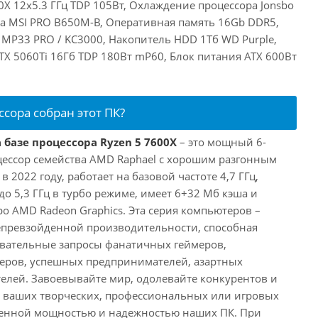
X 12x5.3 ГГц TDP 105Вт, Охлаждение процессора Jonsbo
та MSI PRO B650M-B, Оперативная память 16Gb DDR5,
 MP33 PRO / KC3000, Накопитель HDD 1Тб WD Purple,
RTX 5060Ti 16Гб TDP 180Вт mP60, Блок питания ATX 600Вт
ссора собран этот ПК?
 базе процессора Ryzen 5 7600X
– это мощный 6-
ессор семейства AMD Raphael с хорошим разгонным
2022 году, работает на базовой частоте 4,7 ГГц,
о 5,3 ГГц в турбо режиме, имеет 6+32 Мб кэша и
о AMD Radeon Graphics. Эта серия компьютеров –
превзойденной производительности, способная
овательные запросы фанатичных геймеров,
еров, успешных предпринимателей, азартных
телей. Завоевывайте мир, одолевайте конкурентов и
в ваших творческих, профессиональных или игровых
йденной мощностью и надежностью наших ПК. При