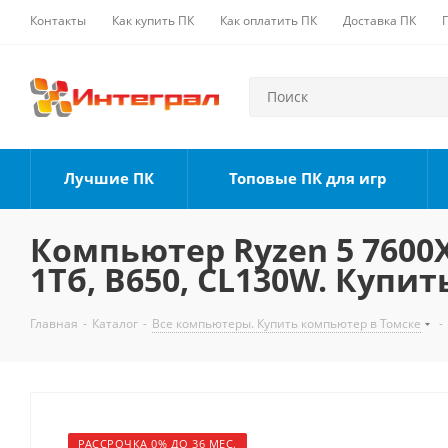
Контакты
Как купить ПК
Как оплатить ПК
Доставка ПК
Лучшие ПК
Топовые ПК для игр
Компьютер Ryzen 5 7600X,
1Тб, B650, CL130W. Купит
Главная
-
Каталог
-
Все компьютеры. Купить компьютер в Томске
-
РАССРОЧКА 0% ДО 36 МЕС.