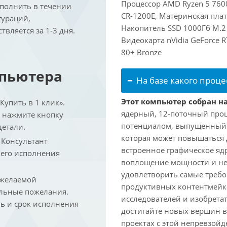
Процессор AMD Ryzen 5 7600
ыполнить в течении
CR-1200E, Материнская пла
гураций,
Накопитель SSD 1000Гб M.2
вляется за 1-3 дня.
Видеокарта nVidia GeForce 
80+ Bronze
мпьютера
На базе какого проце
Этот компьютер собран на
упить в 1 клик».
ядерный, 12-поточный проц
и нажмите кнопку
потенциалом, выпущенный в 
детали.
которая может повышаться д
. Консультант
встроенное графическое ядр
 его исполнения
воплощение мощности и не
удовлетворить самые треб
 желаемой
продуктивных контентмейк
льные пожелания.
исследователей и изобрета
ть и срок исполнения
достигайте новых вершин 
проектах с этой непревзо