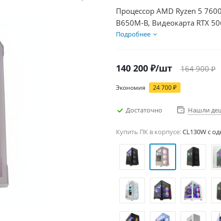
Процессор AMD Ryzen 5 7600
B650M-B, Видеокарта RTX 50
HDD 1Тб, БП 600Вт
Подробнее
140 200
₽
/шт
164 900
₽
Экономия
24 700
₽
Достаточно
Нашли де
Купить ПК в корпусе:
CL130W c од