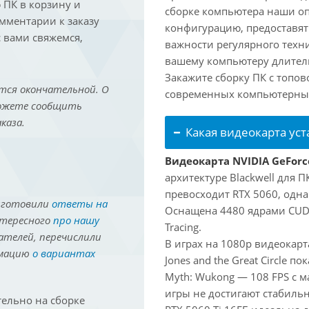
ПК в корзину и
сборке компьютера наши о
омментарии к заказу
конфигурацию, предоставят
 вами свяжемся,
важности регулярного техн
вашему компьютеру длитель
Закажите сборку ПК с топов
тся окончательной. О
современных компьютерных
можете сообщить
каза.
Какая видеокарта ус
Видеокарта NVIDIA GeForce
архитектуре Blackwell для 
превосходит RTX 5060, одна
иготовили
ответы на
Оснащена 4480 ядрами CUDA
нтересного
про нашу
Tracing.
ателей, перечислили
В играх на 1080p видеокарт
рмацию
о вариантах
Jones and the Great Circle п
Myth: Wukong — 108 FPS с 
игры не достигают стабильн
ельно на сборке