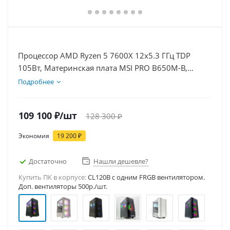
Процессор AMD Ryzen 5 7600X 12x5.3 ГГц TDP
105Вт, Материнская плата MSI PRO B650M-B,
Видеокарта RTX 5050 8Гб, Память DDR5 16Gb,
Подробнее
Диски SSD 1000Гб + HDD 1Тб, БП 600Вт
109 100
₽
/шт
128 300
₽
Экономия
19 200
₽
Достаточно
Нашли дешевле?
Купить ПК в корпусе:
CL120B c одним FRGB вентилятором.
Доп. вентиляторы 500р./шт.