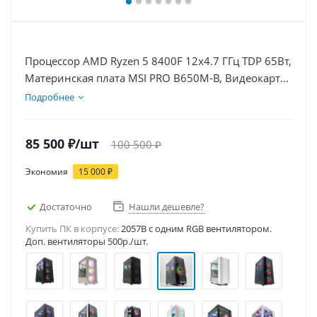
Процессор AMD Ryzen 5 8400F 12x4.7 ГГц TDP 65Вт,
Материнская плата MSI PRO B650M-B, Видеокарта
RTX 5050 8Гб, Память DDR5 16Gb, Диски SSD
Подробнее
1000Гб, БП 600Вт
85 500
₽
/шт
100 500
₽
Экономия
15 000
₽
Достаточно
Нашли дешевле?
Купить ПК в корпусе:
2057B c одним RGB вентилятором.
Доп. вентиляторы 500р./шт.