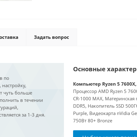
оставка
Задать вопрос
Основные характе
в по
Компьютер Ryzen 5 7600X, 
, настройку,
Процессор AMD Ryzen 5 7600
ит чуть больше
CR-1000 MAX, Материнская 
ыполнить в течении
DDR5, Накопитель SSD 500Г
гураций,
Purple, Видеокарта nVidia 
вляется за 1-3 дня.
750Вт 80+ Bronze