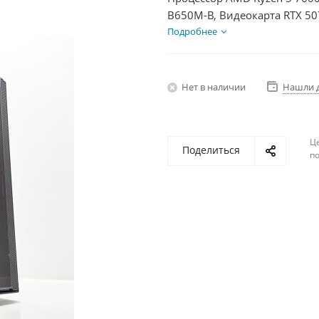
B650M-B, Видеокарта RTX 50
HDD 2Тб, БП 750Вт
Подробнее
Нет в наличии
Нашли 
Ц
Поделиться
по