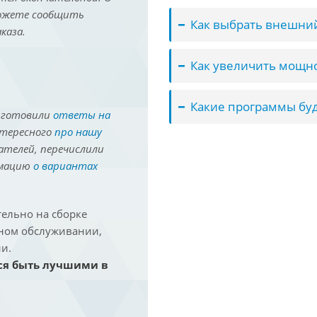
можете сообщить
Как выбрать внешний
каза.
Как увеличить мощно
Какие программы буд
иготовили
ответы на
нтересного
про нашу
ателей, перечислили
рмацию
о вариантах
ельно на сборке
йном обслуживании,
и.
ся быть лучшими в