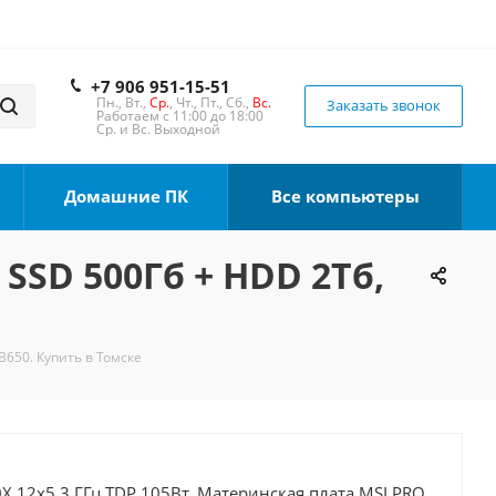
+7 906 951-15-51
Пн., Вт.,
Ср.
, Чт., Пт., Сб.,
Вс.
Заказать звонок
Работаем с 11:00 до 18:00
Ср. и Вс. Выходной
Домашние ПК
Все компьютеры
 SSD 500Гб + HDD 2Тб,
B650. Купить в Томске
X 12x5.3 ГГц TDP 105Вт, Материнская плата MSI PRO