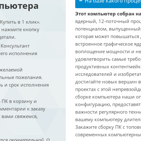
На базе какого проце
мпьютера
Этот компьютер собран на
ядерный, 12-поточный проц
упить в 1 клик».
потенциалом, выпущенный в 
и нажмите кнопку
которая может повышаться д
детали.
встроенное графическое ядр
. Консультант
воплощение мощности и не
 его исполнения
удовлетворить самые треб
продуктивных контентмейк
 желаемой
исследователей и изобрета
льные пожелания.
достигайте новых вершин 
ть и срок исполнения
проектах с этой непревзо
сборке компьютера наши о
ПК в корзину и
конфигурацию, предоставят
омментарии к заказу
важности регулярного техн
 вами свяжемся,
вашему компьютеру длитель
Закажите сборку ПК с топов
современных компьютерных
тся окончательной. О