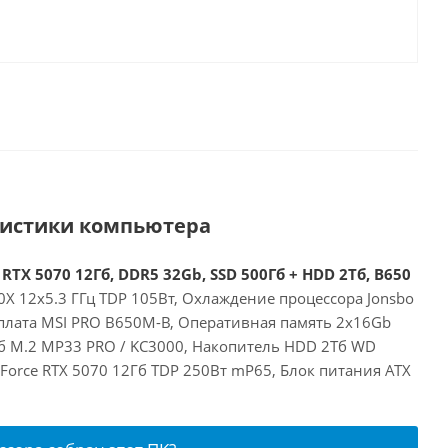
ристики компьютера
RTX 5070 12Гб, DDR5 32Gb, SSD 500Гб + HDD 2Тб, B650
X 12x5.3 ГГц TDP 105Вт, Охлаждение процессора Jonsbo
плата MSI PRO B650M-B, Оперативная память 2x16Gb
б M.2 MP33 PRO / KC3000, Накопитель HDD 2Тб WD
GeForce RTX 5070 12Гб TDP 250Вт mP65, Блок питания ATX