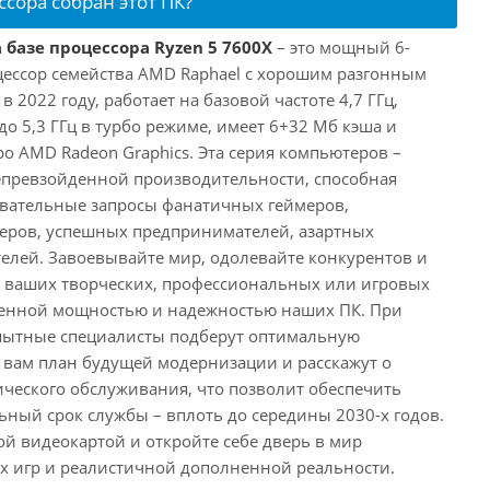
ссора собран этот ПК?
 базе процессора Ryzen 5 7600X
– это мощный 6-
ессор семейства AMD Raphael с хорошим разгонным
2022 году, работает на базовой частоте 4,7 ГГц,
о 5,3 ГГц в турбо режиме, имеет 6+32 Мб кэша и
о AMD Radeon Graphics. Эта серия компьютеров –
превзойденной производительности, способная
овательные запросы фанатичных геймеров,
еров, успешных предпринимателей, азартных
телей. Завоевывайте мир, одолевайте конкурентов и
в ваших творческих, профессиональных или игровых
йденной мощностью и надежностью наших ПК. При
пытные специалисты подберут оптимальную
 вам план будущей модернизации и расскажут о
ического обслуживания, что позволит обеспечить
ный срок службы – вплоть до середины 2030-х годов.
ой видеокартой и откройте себе дверь в мир
 игр и реалистичной дополненной реальности.