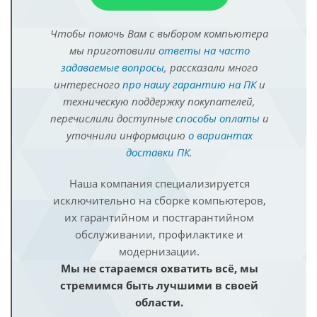
Чтобы помочь Вам с выбором компьютера
мы приготовили
ответы на часто
задаваемые вопросы
, рассказали много
интересного
про нашу гарантию на ПК
и
техническую поддержку покупателей,
перечислили доступные
способы оплаты
и
уточнили информацию
о вариантах
доставки ПК
.
Наша компания специализируется
исключительно на сборке компьютеров,
их гарантийном и постгарантийном
обслуживании, профилактике и
модернизации.
Мы не стараемся охватить всё, мы
стремимся быть лучшими в своей
области.