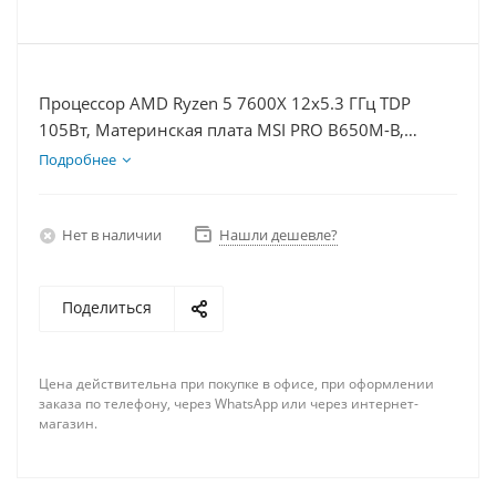
Процессор AMD Ryzen 5 7600X 12x5.3 ГГц TDP
105Вт, Материнская плата MSI PRO B650M-B,
Видеокарта RTX 5070 12Гб, Память DDR5 16Gb,
Подробнее
Диски SSD 500Гб + HDD 1Тб, БП 750Вт
Нет в наличии
Нашли дешевле?
Поделиться
Цена действительна при покупке в офисе, при оформлении
заказа по телефону, через WhatsApp или через интернет-
магазин.