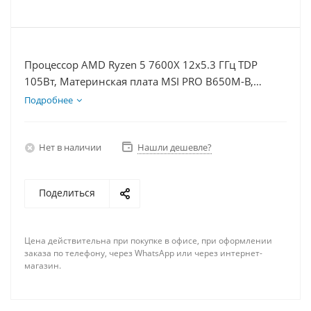
Процессор AMD Ryzen 5 7600X 12x5.3 ГГц TDP
105Вт, Материнская плата MSI PRO B650M-B,
Видеокарта RTX 5070Ti 16Гб, Память DDR5 16Gb,
Подробнее
Диски SSD 500Гб + HDD 2Тб, БП 850Вт
Нет в наличии
Нашли дешевле?
Поделиться
Цена действительна при покупке в офисе, при оформлении
заказа по телефону, через WhatsApp или через интернет-
магазин.