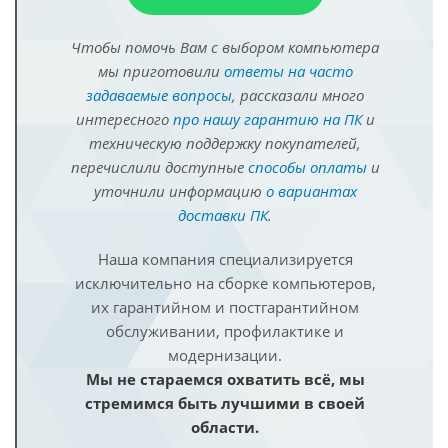
Чтобы помочь Вам с выбором компьютера
мы приготовили
ответы на часто
задаваемые вопросы
, рассказали много
интересного
про нашу гарантию на ПК
и
техническую поддержку покупателей,
перечислили доступные
способы оплаты
и
уточнили информацию
о вариантах
доставки ПК
.
Наша компания специализируется
исключительно на сборке компьютеров,
их гарантийном и постгарантийном
обслуживании, профилактике и
модернизации.
Мы не стараемся охватить всё, мы
стремимся быть лучшими в своей
области.