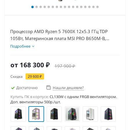
Процессор AMD Ryzen 5 7600X 12x5.3 ГГц TDP
105Вт, Материнская плата MSI PRO B650M-B,
Видеокарта RTX 5070 12Гб, Память DDR5 32Gb,
Подробнее
Диски SSD 1000Гб + HDD 1Тб, БП 750Вт
от
168 300 ₽
197 900 ₽
Скидка
29 600 ₽
Достаточно
Нашли дешевле?
Купить ПК в корпусе:
CL130W c одним FRGB вентилятором.
Доп. вентиляторы 500р./шт.