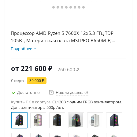
Процессор AMD Ryzen 5 7600X 12x5.3 ГГц TDP
105Вт, Материнская плата MSI PRO B650M-B,
Видеокарта RTX 5080 16Гб, Память DDR5 16Gb,
Подробнее
Диски SSD 1000Гб + HDD 2Тб, БП 850Вт
от
221 600 ₽
260 600 ₽
Скидка
39 000 ₽
Достаточно
Нашли дешевле?
Купить ПК в корпусе:
CL120B c одним FRGB вентилятором.
Доп. вентиляторы 500р./шт.