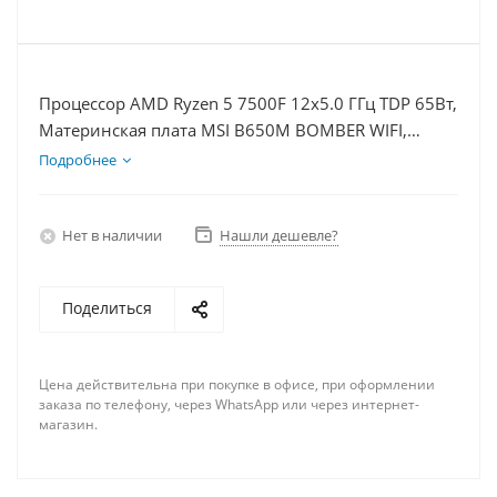
Процессор AMD Ryzen 5 7500F 12x5.0 ГГц TDP 65Вт,
Материнская плата MSI B650M BOMBER WIFI,
Видеокарта RTX 5050 8Гб, Память DDR5 64Gb,
Подробнее
Диски SSD 500Гб + HDD 2Тб, БП 600Вт
Нет в наличии
Нашли дешевле?
Поделиться
Цена действительна при покупке в офисе, при оформлении
заказа по телефону, через WhatsApp или через интернет-
магазин.