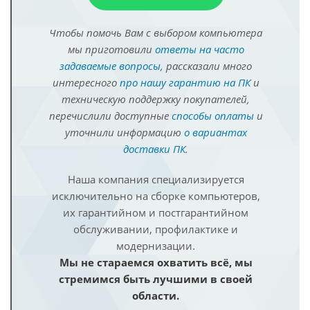
Чтобы помочь Вам с выбором компьютера
мы приготовили
ответы на часто
задаваемые вопросы
, рассказали много
интересного
про нашу гарантию на ПК
и
техническую поддержку покупателей,
перечислили доступные
способы оплаты
и
уточнили информацию
о вариантах
доставки ПК
.
Наша компания специализируется
исключительно на сборке компьютеров,
их гарантийном и постгарантийном
обслуживании, профилактике и
модернизации.
Мы не стараемся охватить всё, мы
стремимся быть лучшими в своей
области.