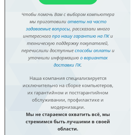
Чтобы помочь Вам с выбором компьютера
мы приготовили
ответы на часто
задаваемые вопросы
, рассказали много
интересного
про нашу гарантию на ПК
и
техническую поддержку покупателей,
перечислили доступные
способы оплаты
и
уточнили информацию
о вариантах
доставки ПК
.
Наша компания специализируется
исключительно на сборке компьютеров,
их гарантийном и постгарантийном
обслуживании, профилактике и
модернизации.
Мы не стараемся охватить всё, мы
стремимся быть лучшими в своей
области.