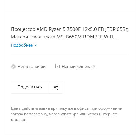
Процессор AMD Ryzen 5 7500F 12x5.0 ГГц TDP 65Вт,
Материнская плата MSI B650M BOMBER WIFI,
Видеокарта RTX 5050 8Гб, Память DDR5 16Gb,
Подробнее
Диски SSD 500Гб + HDD 2Тб, БП 600Вт
Нет в наличии
Нашли дешевле?
Поделиться
Цена действительна при покупке в офисе, при оформлении
заказа по телефону, через WhatsApp или через интернет-
магазин.