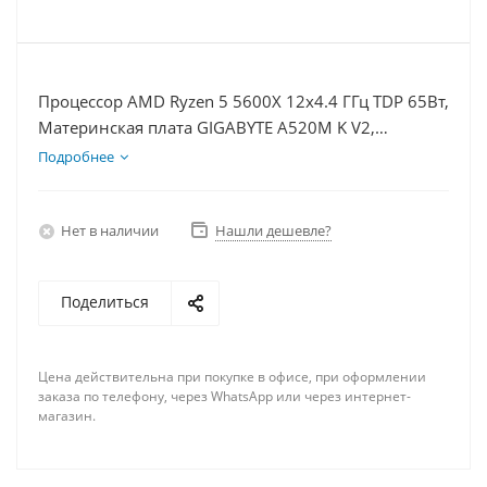
Процессор AMD Ryzen 5 5600X 12x4.4 ГГц TDP 65Вт,
Материнская плата GIGABYTE A520M K V2,
Видеокарта RTX 5050 8Гб, Память DDR4 16Gb,
Подробнее
Диски SSD 500Гб + HDD 2Тб, БП 600Вт
Нет в наличии
Нашли дешевле?
Поделиться
Цена действительна при покупке в офисе, при оформлении
заказа по телефону, через WhatsApp или через интернет-
магазин.