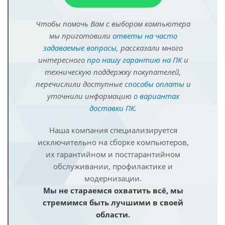
Чтобы помочь Вам с выбором компьютера
мы приготовили
ответы на часто
задаваемые вопросы
, рассказали много
интересного
про нашу гарантию на ПК
и
техническую поддержку покупателей,
перечислили доступные
способы оплаты
и
уточнили информацию
о вариантах
доставки ПК
.
Наша компания специализируется
исключительно на сборке компьютеров,
их гарантийном и постгарантийном
обслуживании, профилактике и
модернизации.
Мы не стараемся охватить всё, мы
стремимся быть лучшими в своей
области.