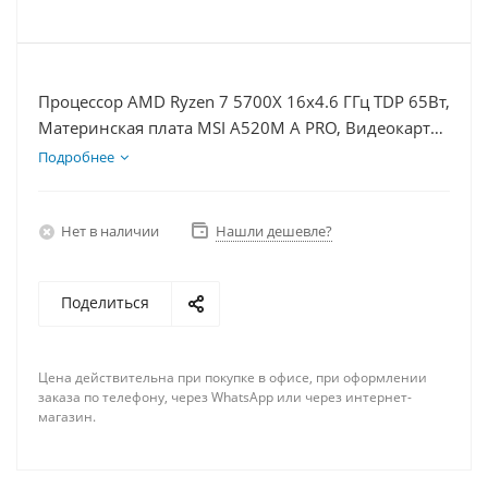
Процессор AMD Ryzen 7 5700X 16x4.6 ГГц TDP 65Вт,
Материнская плата MSI A520M A PRO, Видеокарта
RX 6650XT 8Гб, Память DDR4 64Gb, Диски
Подробнее
SSD 500Гб + HDD 1Тб, БП 500Вт
Нет в наличии
Нашли дешевле?
Поделиться
Цена действительна при покупке в офисе, при оформлении
заказа по телефону, через WhatsApp или через интернет-
магазин.