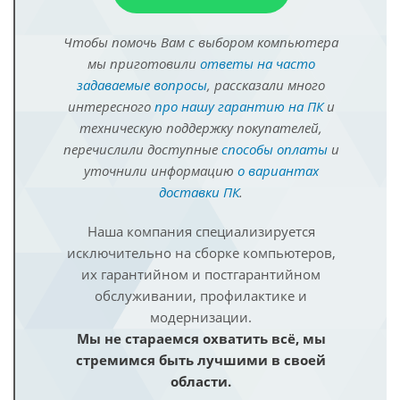
Чтобы помочь Вам с выбором компьютера
мы приготовили
ответы на часто
задаваемые вопросы
, рассказали много
интересного
про нашу гарантию на ПК
и
техническую поддержку покупателей,
перечислили доступные
способы оплаты
и
уточнили информацию
о вариантах
доставки ПК
.
Наша компания специализируется
исключительно на сборке компьютеров,
их гарантийном и постгарантийном
обслуживании, профилактике и
модернизации.
Мы не стараемся охватить всё, мы
стремимся быть лучшими в своей
области.