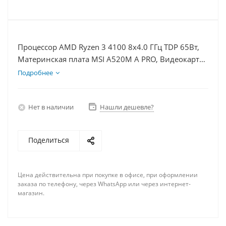
Процессор AMD Ryzen 3 4100 8x4.0 ГГц TDP 65Вт,
Материнская плата MSI A520M A PRO, Видеокарта
RX 6600 8Гб, Память DDR4 64Gb, Диски SSD 500Гб
Подробнее
+ HDD 2Тб, БП 500Вт
Нет в наличии
Нашли дешевле?
Поделиться
Цена действительна при покупке в офисе, при оформлении
заказа по телефону, через WhatsApp или через интернет-
магазин.