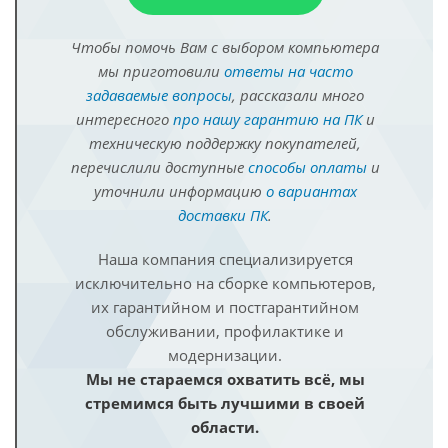
Чтобы помочь Вам с выбором компьютера
мы приготовили
ответы на часто
задаваемые вопросы
, рассказали много
интересного
про нашу гарантию на ПК
и
техническую поддержку покупателей,
перечислили доступные
способы оплаты
и
уточнили информацию
о вариантах
доставки ПК
.
Наша компания специализируется
исключительно на сборке компьютеров,
их гарантийном и постгарантийном
обслуживании, профилактике и
модернизации.
Мы не стараемся охватить всё, мы
стремимся быть лучшими в своей
области.