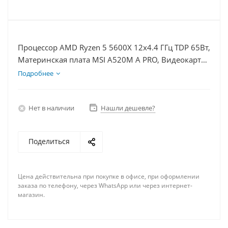
Процессор AMD Ryzen 5 5600X 12x4.4 ГГц TDP 65Вт,
Материнская плата MSI A520M A PRO, Видеокарта
RX 6600 8Гб, Память DDR4 8Gb, Диски SSD 500Гб
Подробнее
+ HDD 2Тб, БП 500Вт
Нет в наличии
Нашли дешевле?
Поделиться
Цена действительна при покупке в офисе, при оформлении
заказа по телефону, через WhatsApp или через интернет-
магазин.