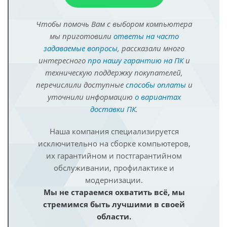
Чтобы помочь Вам с выбором компьютера
мы приготовили
ответы на часто
задаваемые вопросы
, рассказали много
интересного
про нашу гарантию на ПК
и
техническую поддержку покупателей,
перечислили доступные
способы оплаты
и
уточнили информацию
о вариантах
доставки ПК
.
Наша компания специализируется
исключительно на сборке компьютеров,
их гарантийном и постгарантийном
обслуживании, профилактике и
модернизации.
Мы не стараемся охватить всё, мы
стремимся быть лучшими в своей
области.