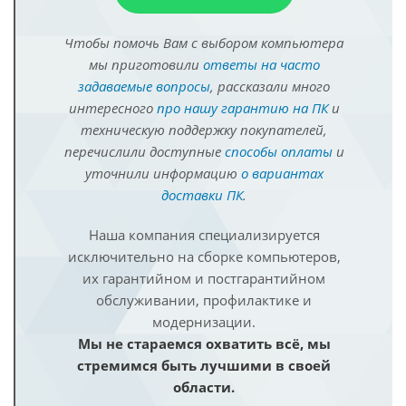
Чтобы помочь Вам с выбором компьютера
мы приготовили
ответы на часто
задаваемые вопросы
, рассказали много
интересного
про нашу гарантию на ПК
и
техническую поддержку покупателей,
перечислили доступные
способы оплаты
и
уточнили информацию
о вариантах
доставки ПК
.
Наша компания специализируется
исключительно на сборке компьютеров,
их гарантийном и постгарантийном
обслуживании, профилактике и
модернизации.
Мы не стараемся охватить всё, мы
стремимся быть лучшими в своей
области.