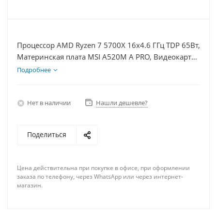
Процессор AMD Ryzen 7 5700X 16x4.6 ГГц TDP 65Вт,
Материнская плата MSI A520M A PRO, Видеокарта
RX 6500XT 4Гб, Память DDR4 32Gb, Диски
Подробнее
SSD 500Гб + HDD 2Тб, БП 500Вт
Нет в наличии
Нашли дешевле?
Поделиться
Цена действительна при покупке в офисе, при оформлении
заказа по телефону, через WhatsApp или через интернет-
магазин.