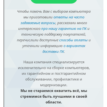
Чтобы помочь Вам с выбором компьютера
мы приготовили
ответы на часто
задаваемые вопросы
, рассказали много
интересного
про нашу гарантию на ПК
и
техническую поддержку покупателей,
перечислили доступные
способы оплаты
и
уточнили информацию
о вариантах
доставки ПК
.
Наша компания специализируется
исключительно на сборке компьютеров,
их гарантийном и постгарантийном
обслуживании, профилактике и
модернизации.
Мы не стараемся охватить всё, мы
стремимся быть лучшими в своей
области.