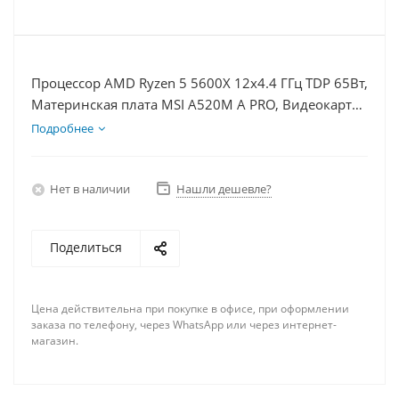
Процессор AMD Ryzen 5 5600X 12x4.4 ГГц TDP 65Вт,
Материнская плата MSI A520M A PRO, Видеокарта
RX 6650XT 8Гб, Память DDR4 32Gb, Диски
Подробнее
SSD 250Гб + HDD 1Тб, БП 500Вт
Нет в наличии
Нашли дешевле?
Поделиться
Цена действительна при покупке в офисе, при оформлении
заказа по телефону, через WhatsApp или через интернет-
магазин.