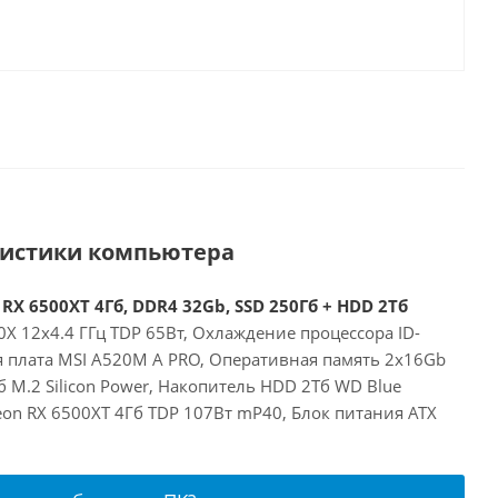
ристики компьютера
RX 6500XT 4Гб, DDR4 32Gb, SSD 250Гб + HDD 2Тб
X 12x4.4 ГГц TDP 65Вт, Охлаждение процессора ID-
я плата MSI A520M A PRO, Оперативная память 2x16Gb
 M.2 Silicon Power, Накопитель HDD 2Тб WD Blue
on RX 6500XT 4Гб TDP 107Вт mP40, Блок питания ATX