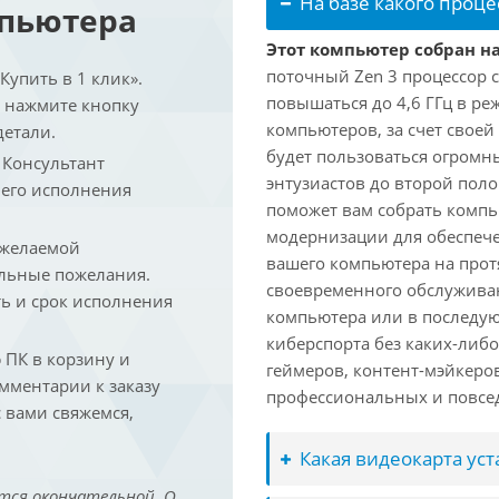
На базе какого проце
мпьютера
Этот компьютер собран на
поточный Zen 3 процессор с
упить в 1 клик».
повышаться до 4,6 ГГц в ре
и нажмите кнопку
компьютеров, за счет свое
детали.
будет пользоваться огромн
. Консультант
энтузиастов до второй пол
 его исполнения
поможет вам собрать компь
модернизации для обеспеч
 желаемой
вашего компьютера на прот
льные пожелания.
своевременного обслуживан
ть и срок исполнения
компьютера или в последую
киберспорта без каких-либ
ПК в корзину и
геймеров, контент-мэйкеро
омментарии к заказу
профессиональных и повсе
 вами свяжемся,
Какая видеокарта ус
тся окончательной. О