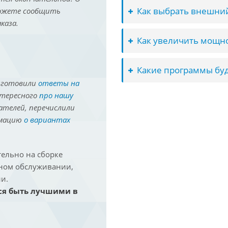
Как выбрать внешний
можете сообщить
каза.
Как увеличить мощно
Какие программы буд
иготовили
ответы на
нтересного
про нашу
ателей, перечислили
рмацию
о вариантах
ельно на сборке
йном обслуживании,
и.
ся быть лучшими в