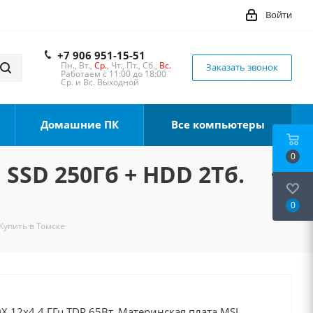
Войти
+7 906 951-15-51
Пн., Вт.,
Ср.
, Чт., Пт., Сб.,
Вс.
Заказать звонок
Работаем с 11:00 до 18:00
Ср. и Вс. Выходной
Домашние ПК
Все компьютеры
0
 SSD 250Гб + HDD 2Тб.
0
Купить в Томске
X 12x4.4 ГГц TDP 65Вт, Материнская плата MSI