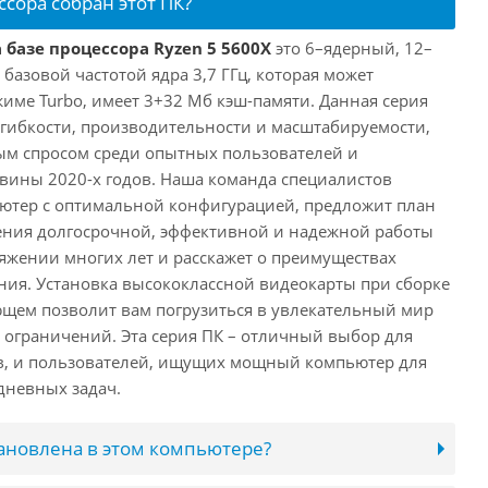
ссора собран этот ПК?
 базе процессора Ryzen 5 5600X
это 6–ядерный, 12–
 базовой частотой ядра 3,7 ГГц, которая может
жиме Turbo, имеет 3+32 Мб кэш-памяти. Данная серия
й гибкости, производительности и масштабируемости,
ым спросом среди опытных пользователей и
овины 2020-х годов. Наша команда специалистов
ютер с оптимальной конфигурацией, предложит план
ения долгосрочной, эффективной и надежной работы
яжении многих лет и расскажет о преимуществах
ия. Установка высококлассной видеокарты при сборке
щем позволит вам погрузиться в увлекательный мир
о ограничений. Эта серия ПК – отличный выбор для
в, и пользователей, ищущих мощный компьютер для
дневных задач.
тановлена в этом компьютере?