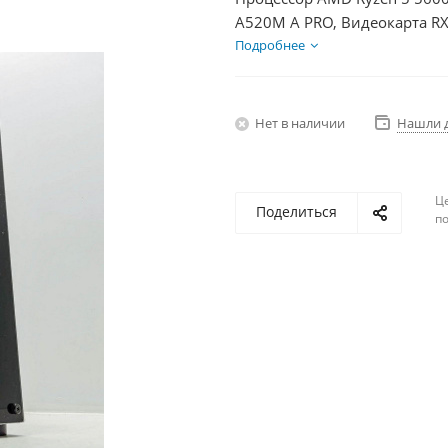
A520M A PRO, Видеокарта RX
+ HDD 2Тб, БП 500Вт
Подробнее
Нет в наличии
Нашли 
Ц
Поделиться
по