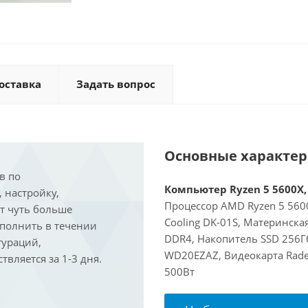
оставка
Задать вопрос
Основные характе
в по
Компьютер Ryzen 5 5600X, 
, настройку,
Процессор AMD Ryzen 5 5600
ит чуть больше
Cooling DK-01S, Материнска
ыполнить в течении
DDR4, Накопитель SSD 256Гб
гураций,
WD20EZAZ, Видеокарта Rade
вляется за 1-3 дня.
500Вт