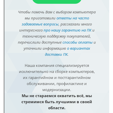
Чтобы помочь Вам с выбором компьютера
мы приготовили
ответы на часто
задаваемые вопросы
, рассказали много
интересного
про нашу гарантию на ПК
и
техническую поддержку покупателей,
перечислили доступные
способы оплаты
и
уточнили информацию
о вариантах
доставки ПК
.
Наша компания специализируется
исключительно на сборке компьютеров,
их гарантийном и постгарантийном
обслуживании, профилактике и
модернизации.
Мы не стараемся охватить всё, мы
стремимся быть лучшими в своей
области.