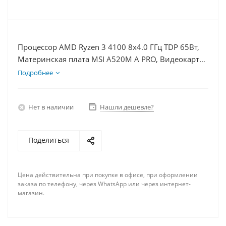
Процессор AMD Ryzen 3 4100 8x4.0 ГГц TDP 65Вт,
Материнская плата MSI A520M A PRO, Видеокарта
RX 6600 8Гб, Память DDR4 64Gb, Диски SSD
Подробнее
1000Гб + HDD 1Тб, БП 500Вт
Нет в наличии
Нашли дешевле?
Поделиться
Цена действительна при покупке в офисе, при оформлении
заказа по телефону, через WhatsApp или через интернет-
магазин.