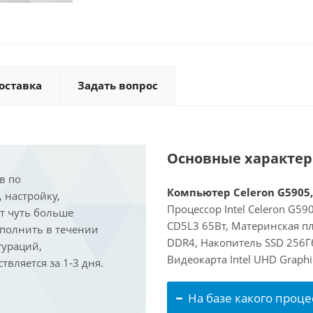
оставка
Задать вопрос
Основные характе
в по
Компьютер Celeron G5905, 
, настройку,
Процессор Intel Celeron G5
ит чуть больше
CD5L3 65Вт, Материнская пл
ыполнить в течении
DDR4, Накопитель SSD 256Гб
гураций,
Видеокарта Intel UHD Graphi
вляется за 1-3 дня.
На базе какого проце