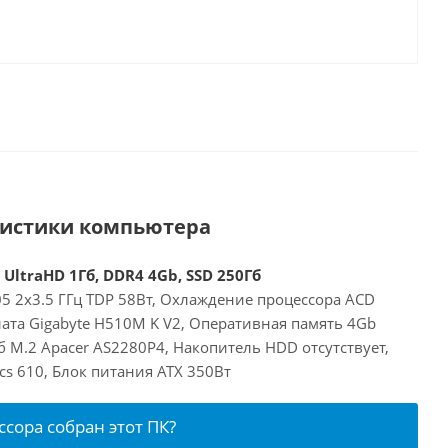
ристики компьютера
UltraHD 1Гб, DDR4 4Gb, SSD 250Гб
905 2x3.5 ГГц TDP 58Вт, Охлаждение процессора ACD
ата Gigabyte H510M K V2, Оперативная память 4Gb
 M.2 Apacer AS2280P4, Накопитель HDD отсутствует,
cs 610, Блок питания ATX 350Вт
ссора собран этот ПК?