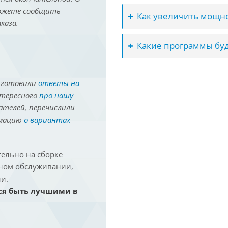
можете сообщить
Как увеличить мощно
каза.
Какие программы буд
иготовили
ответы на
нтересного
про нашу
ателей, перечислили
рмацию
о вариантах
ельно на сборке
йном обслуживании,
и.
ся быть лучшими в