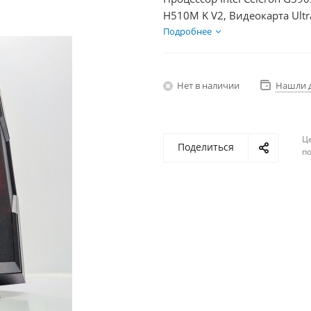
H510M K V2, Видеокарта Ult
350Вт
Подробнее
Нет в наличии
Нашли 
Ц
Поделиться
по