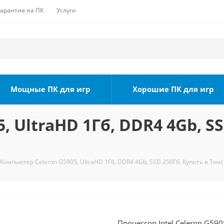
Гарантия на ПК
Услуги
Мощные ПК для игр
Хорошие ПК для игр
 UltraHD 1Гб, DDR4 4Gb, SS
Компьютер Celeron G5905, UltraHD 1Гб, DDR4 4Gb, SSD 250Гб. Купить в Томс
Процессор Intel Celeron G590