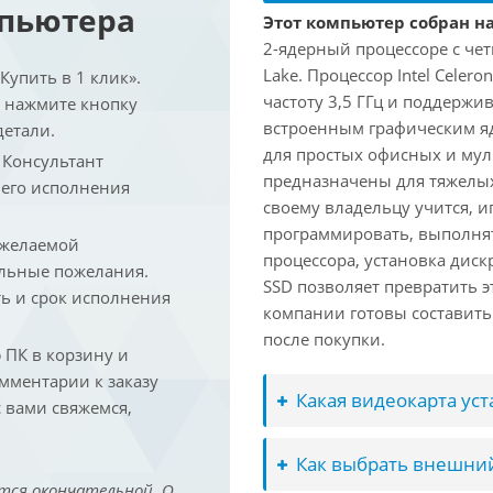
мпьютера
Этот компьютер собран на 
2-ядерный процессоре с че
Lake. Процессор Intel Celer
упить в 1 клик».
частоту 3,5 ГГц и поддержи
и нажмите кнопку
встроенным графическим ядр
детали.
для простых офисных и мул
. Консультант
предназначены для тяжелых
 его исполнения
своему владельцу учится, и
программировать, выполня
 желаемой
процессора, установка дис
льные пожелания.
SSD позволяет превратить 
ть и срок исполнения
компании готовы составить
после покупки.
ПК в корзину и
омментарии к заказу
Какая видеокарта ус
 вами свяжемся,
Как выбрать внешний
тся окончательной. О