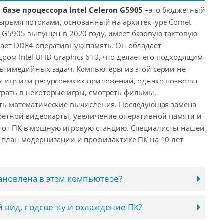
базе процессора Intel Celeron G5905
–это бюджетный
тырьмя потоками, основанный на архитектуре Comet
on G5905 выпущен в 2020 году, имеет базовую тактовую
вает DDR4 оперативную память. Он обладает
ом Intel UHD Graphics 610, что делает его подходящим
ьтимедийных задач. Компьютеры из этой серии не
 игр или ресурсоемких приложений, однако позволят
грать в некоторые игры, смотреть фильмы,
ть математические вычисления. Последующая замена
кретной видеокарты, увеличение оперативной памяти и
этот ПК в мощную игровую станцию. Специалисты нашей
 план модернизации и профилактике ПК на 10 лет
тановлена в этом компьютере?
 вид, подсветку и охлаждение ПК?