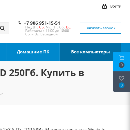
Войти
+7 906 951-15-51
Пн., Вт.,
Ср.
, Чт., Пт., Сб.,
Вс.
Заказать звонок
Работаем с 11:00 до 18:00
Ср. и Вс. Выходной
Домашние ПК
Все компьютеры
0
D 250Гб. Купить в
0
ке
5 2x3.5 ГГц TDP 58Вт, Материнская плата Gigabyte