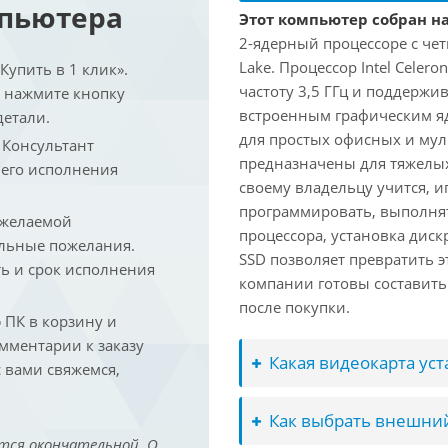
мпьютера
Этот компьютер собран на 
2-ядерный процессоре с че
Lake. Процессор Intel Celer
упить в 1 клик».
частоту 3,5 ГГц и поддержи
и нажмите кнопку
встроенным графическим ядр
детали.
для простых офисных и мул
. Консультант
предназначены для тяжелых
 его исполнения
своему владельцу учится, и
программировать, выполня
 желаемой
процессора, установка дис
льные пожелания.
SSD позволяет превратить 
ть и срок исполнения
компании готовы составить
после покупки.
ПК в корзину и
омментарии к заказу
Какая видеокарта ус
 вами свяжемся,
Как выбрать внешний
тся окончательной. О