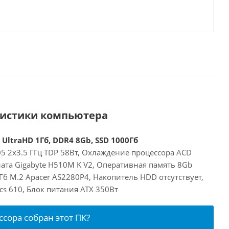
ристики компьютера
UltraHD 1Гб, DDR4 8Gb, SSD 1000Гб
905 2x3.5 ГГц TDP 58Вт, Охлаждение процессора ACD
ата Gigabyte H510M K V2, Оперативная память 8Gb
б M.2 Apacer AS2280P4, Накопитель HDD отсутствует,
cs 610, Блок питания ATX 350Вт
ссора собран этот ПК?