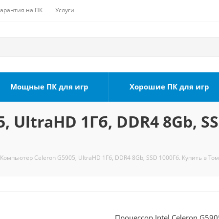
Гарантия на ПК
Услуги
Мощные ПК для игр
Хорошие ПК для игр
 UltraHD 1Гб, DDR4 8Gb, SS
Компьютер Celeron G5905, UltraHD 1Гб, DDR4 8Gb, SSD 1000Гб. Купить в То
Процессор Intel Celeron G590