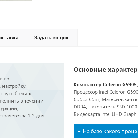
оставка
Задать вопрос
Основные характе
в по
Компьютер Celeron G5905, 
, настройку,
Процессор Intel Celeron G5
ит чуть больше
CD5L3 65Вт, Материнская пл
ыполнить в течении
DDR4, Накопитель SSD 1000Г
гураций,
Видеокарта Intel UHD Graphi
вляется за 1-3 дня.
На базе какого проце