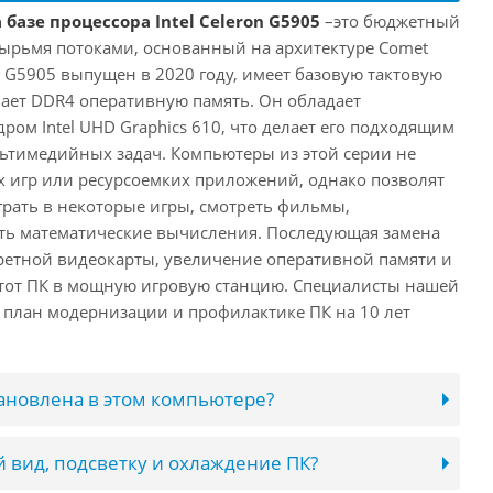
базе процессора Intel Celeron G5905
–это бюджетный
тырьмя потоками, основанный на архитектуре Comet
on G5905 выпущен в 2020 году, имеет базовую тактовую
вает DDR4 оперативную память. Он обладает
ом Intel UHD Graphics 610, что делает его подходящим
ьтимедийных задач. Компьютеры из этой серии не
 игр или ресурсоемких приложений, однако позволят
грать в некоторые игры, смотреть фильмы,
ть математические вычисления. Последующая замена
кретной видеокарты, увеличение оперативной памяти и
этот ПК в мощную игровую станцию. Специалисты нашей
 план модернизации и профилактике ПК на 10 лет
тановлена в этом компьютере?
 вид, подсветку и охлаждение ПК?