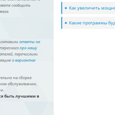
можете сообщить
Как увеличить мощно
каза.
Какие программы буд
иготовили
ответы на
нтересного
про нашу
ателей, перечислили
рмацию
о вариантах
ельно на сборке
йном обслуживании,
и.
ся быть лучшими в