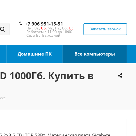
+7 906 951-15-51
Пн., Вт.,
Ср.
, Чт., Пт., Сб.,
Вс.
Заказать звонок
Работаем с 11:00 до 18:00
Ср. и Вс. Выходной
Домашние ПК
Все компьютеры
D 1000Гб. Купить в
мске
5 2x3.5 ГГц TDP 58Вт, Материнская плата Gigabyte