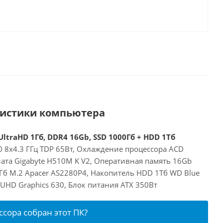
ристики компьютера
UltraHD 1Гб, DDR4 16Gb, SSD 1000Гб + HDD 1Тб
00 8x4.3 ГГц TDP 65Вт, Охлаждение процессора ACD
ата Gigabyte H510M K V2, Оперативная память 16Gb
Гб M.2 Apacer AS2280P4, Накопитель HDD 1Тб WD Blue
 UHD Graphics 630, Блок питания ATX 350Вт
ссора собран этот ПК?