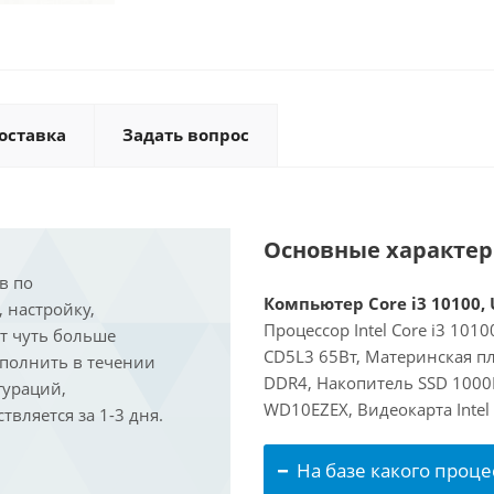
оставка
Задать вопрос
Основные характе
в по
Компьютер Core i3 10100, 
, настройку,
Процессор Intel Core i3 101
ит чуть больше
CD5L3 65Вт, Материнская пл
ыполнить в течении
DDR4, Накопитель SSD 1000
гураций,
WD10EZEX, Видеокарта Intel
вляется за 1-3 дня.
На базе какого проце