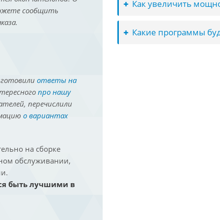
Как увеличить мощно
можете сообщить
каза.
Какие программы буд
иготовили
ответы на
нтересного
про нашу
ателей, перечислили
рмацию
о вариантах
ельно на сборке
йном обслуживании,
и.
ся быть лучшими в