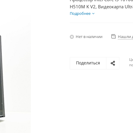
H510M K V2, Видеокарта Ult
HDD 1Тб, БП 350Вт
Подробнее
Нет в наличии
Нашли 
Ц
Поделиться
по