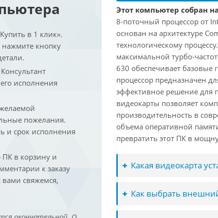
мпьютера
Этот компьютер собран на 
8-поточный процессор от In
основан на архитектуре Co
упить в 1 клик».
технологическому процессу. 
и нажмите кнопку
максимальной турбо-частото
детали.
630 обеспечивает базовые г
. Консультант
процессор предназначен дл
 его исполнения
эффективное решение для 
видеокарты позволяет ком
 желаемой
производительность в совр
льные пожелания.
объема оперативной памяти
ть и срок исполнения
превратить этот ПК в мощн
ПК в корзину и
Какая видеокарта ус
омментарии к заказу
 вами свяжемся,
Как выбрать внешний
тся окончательной. О