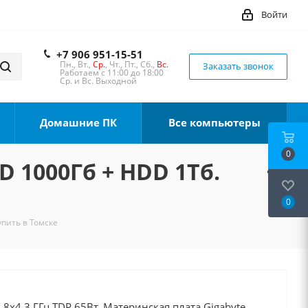
Войти
+7 906 951-15-51
Пн., Вт.,
Ср.
, Чт., Пт., Сб.,
Вс.
Заказать звонок
Работаем с 11:00 до 18:00
Ср. и Вс. Выходной
Домашние ПК
Все компьютеры
0
D 1000Гб + HDD 1Тб.
0
упить в Томске
0 8x4.3 ГГц TDP 65Вт, Материнская плата Gigabyte