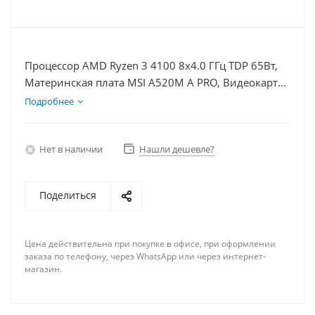
Процессор AMD Ryzen 3 4100 8x4.0 ГГц TDP 65Вт,
Материнская плата MSI A520M A PRO, Видеокарта
RX 6400 4Гб, Память DDR4 8Gb, Диски SSD 250Гб
Подробнее
+ HDD 1Тб, БП 350Вт
Нет в наличии
Нашли дешевле?
Поделиться
Цена действительна при покупке в офисе, при оформлении
заказа по телефону, через WhatsApp или через интернет-
магазин.