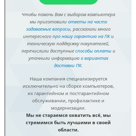
Чтобы помочь Вам с выбором компьютера
мы приготовили
ответы на часто
задаваемые вопросы
, рассказали много
интересного
про нашу гарантию на ПК
и
техническую поддержку покупателей,
перечислили доступные
способы оплаты
и
уточнили информацию
о вариантах
доставки ПК
.
Наша компания специализируется
исключительно на сборке компьютеров,
их гарантийном и постгарантийном
обслуживании, профилактике и
модернизации.
Мы не стараемся охватить всё, мы
стремимся быть лучшими в своей
области.