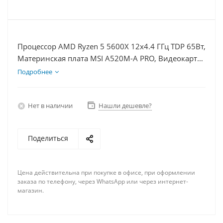
Процессор AMD Ryzen 5 5600X 12x4.4 ГГц TDP 65Вт,
Материнская плата MSI A520M-A PRO, Видеокарта
GTX 1650 4Гб, Память DDR4 8Gb, Диски
Подробнее
SSD 250Гб + HDD 1Тб, БП 350Вт
Нет в наличии
Нашли дешевле?
Поделиться
Цена действительна при покупке в офисе, при оформлении
заказа по телефону, через WhatsApp или через интернет-
магазин.