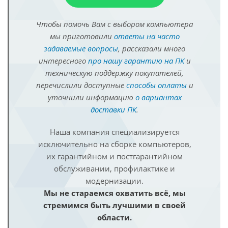
Чтобы помочь Вам с выбором компьютера
мы приготовили
ответы на часто
задаваемые вопросы
, рассказали много
интересного
про нашу гарантию на ПК
и
техническую поддержку покупателей,
перечислили доступные
способы оплаты
и
уточнили информацию
о вариантах
доставки ПК
.
Наша компания специализируется
исключительно на сборке компьютеров,
их гарантийном и постгарантийном
обслуживании, профилактике и
модернизации.
Мы не стараемся охватить всё, мы
стремимся быть лучшими в своей
области.