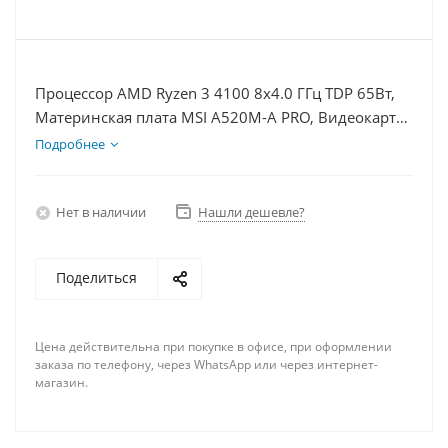
Процессор AMD Ryzen 3 4100 8x4.0 ГГц TDP 65Вт,
Материнская плата MSI A520M-A PRO, Видеокарта
GTX 1650 4Гб, Память DDR4 16Gb, Диски
Подробнее
SSD 250Гб, БП 350Вт
Нет в наличии
Нашли дешевле?
Поделиться
Цена действительна при покупке в офисе, при оформлении
заказа по телефону, через WhatsApp или через интернет-
магазин.