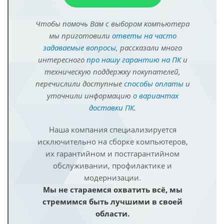
Чтобы помочь Вам с выбором компьютера
мы приготовили
ответы на часто
задаваемые вопросы
, рассказали много
интересного
про нашу гарантию на ПК
и
техническую поддержку покупателей,
перечислили доступные
способы оплаты
и
уточнили информацию
о вариантах
доставки ПК
.
Наша компания специализируется
исключительно на сборке компьютеров,
их гарантийном и постгарантийном
обслуживании, профилактике и
модернизации.
Мы не стараемся охватить всё, мы
стремимся быть лучшими в своей
области.