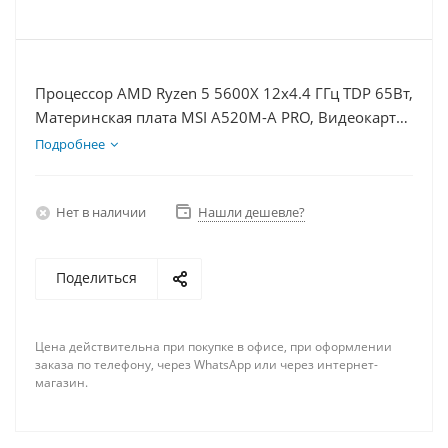
Процессор AMD Ryzen 5 5600X 12x4.4 ГГц TDP 65Вт,
Материнская плата MSI A520M-A PRO, Видеокарта
GTX 1650 4Гб, Память DDR4 32Gb, Диски
Подробнее
SSD 250Гб, БП 350Вт
Нет в наличии
Нашли дешевле?
Поделиться
Цена действительна при покупке в офисе, при оформлении
заказа по телефону, через WhatsApp или через интернет-
магазин.