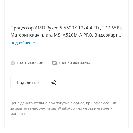
Процессор AMD Ryzen 5 5600X 12x4.4 ГГц TDP 65Вт,
Материнская плата MSI A520M-A PRO, Видеокарта
GT 1030 2Гб, Память DDR4 64Gb, Диски
Подробнее
SSD 250Гб, БП 350Вт
Нет в наличии
Нашли дешевле?
Поделиться
Цена действительна при покупке в офисе, при оформлении
заказа по телефону, через WhatsApp или через интернет-
магазин.