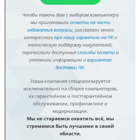
Чтобы помочь Вам с выбором компьютера
мы приготовили
ответы на часто
задаваемые вопросы
, рассказали много
интересного
про нашу гарантию на ПК
и
техническую поддержку покупателей,
перечислили доступные
способы оплаты
и
уточнили информацию
о вариантах
доставки ПК
.
Наша компания специализируется
исключительно на сборке компьютеров,
их гарантийном и постгарантийном
обслуживании, профилактике и
модернизации.
Мы не стараемся охватить всё, мы
стремимся быть лучшими в своей
области.